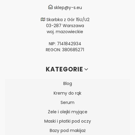
sklep@y-s.eu
Skarbka z Gór 15U/U2
03-287 Warszawa
woj. mazowieckie
NIP: 7141842934
REGON: 380685271
Linki w stopce
KATEGORIE
Blog
Kremy do rąk
Serum
Żele i olejki myjące
Maski i płatki pod oczy
Bazy pod makijaż