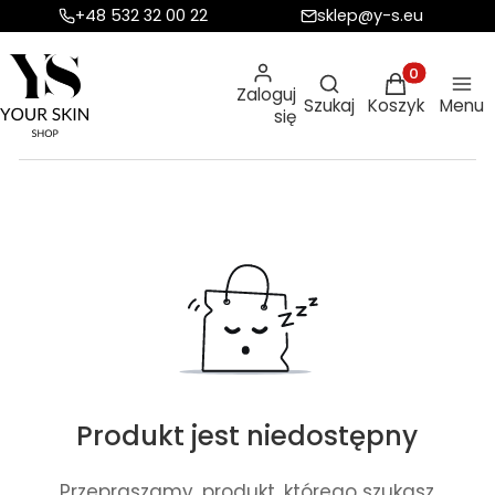
+48 532 32 00 22
sklep@y-s.eu
Otwórz wyszukiw
Produkty w ko
Zaloguj
Szukaj
Koszyk
Menu
się
Produkt jest niedostępny
Przepraszamy, produkt, którego szukasz