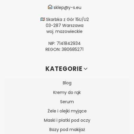
sklep@y-s.eu
Skarbka z Gór 15U/U2
03-287 Warszawa
woj. mazowieckie
NIP: 7141842934
REGON: 380685271
Linki w stopce
KATEGORIE
Blog
Kremy do rąk
Serum
Żele i olejki myjące
Maski i płatki pod oczy
Bazy pod makijaż