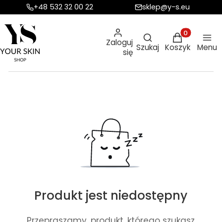
+48 532 32 00 22
sklep@y-s.eu
Otwórz wyszukiw
Produkty w ko
Zaloguj
Szukaj
Koszyk
Menu
się
Produkt jest niedostępny
Przepraszamy, produkt, którego szukasz