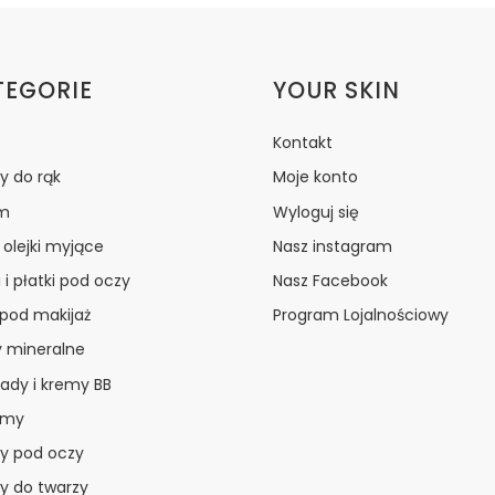
ki w stopce
TEGORIE
YOUR SKIN
Kontakt
y do rąk
Moje konto
m
Wyloguj się
i olejki myjące
Nasz instagram
 i płatki pod oczy
Nasz Facebook
 pod makijaż
Program Lojalnościowy
y mineralne
ady i kremy BB
amy
y pod oczy
y do twarzy