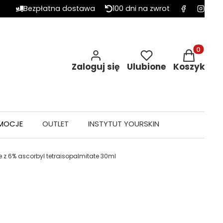
Bezpłatna dostawa
100 dni na zwrot
Produkty w 
Zaloguj się
Ulubione
Koszyk
MOCJE
OUTLET
INSTYTUT YOURSKIN
z 6% ascorbyl tetraisopalmitate 30ml