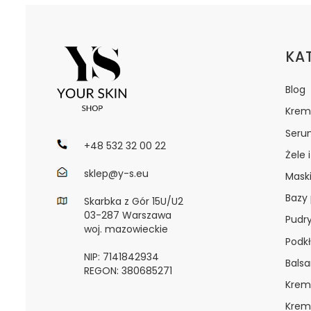
Lin
KA
Blog
Krem
Seru
+48 532 32 00 22
Żele 
sklep@y-s.eu
Maski
Bazy
Skarbka z Gór 15U/U2
03-287 Warszawa
Pudr
woj. mazowieckie
Podkł
NIP: 7141842934
Bals
REGON: 380685271
Krem
Krem