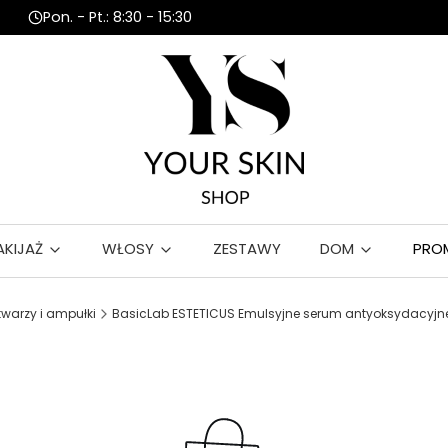
Pon. - Pt.: 8:30 - 15:30
AKIJAŻ
WŁOSY
ZESTAWY
DOM
PRO
twarzy i ampułki
BasicLab ESTETICUS Emulsyjne serum antyoksydacyjne 