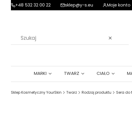
+48 532 32 00 22
sklep@y-s.eu
Moje konto
Wyczyść
MARKI
TWARZ
CIAŁO
M
Sklep Kosmetyczny YourSkin
Twarz
Rodzaj produktu
Sera do 