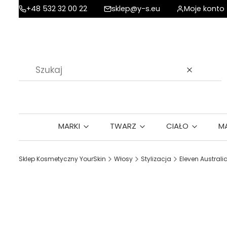
+48 532 32 00 22
sklep@y-s.eu
Moje konto
Wyczyść
MARKI
TWARZ
CIAŁO
M
Sklep Kosmetyczny YourSkin
Włosy
Stylizacja
Eleven Austral