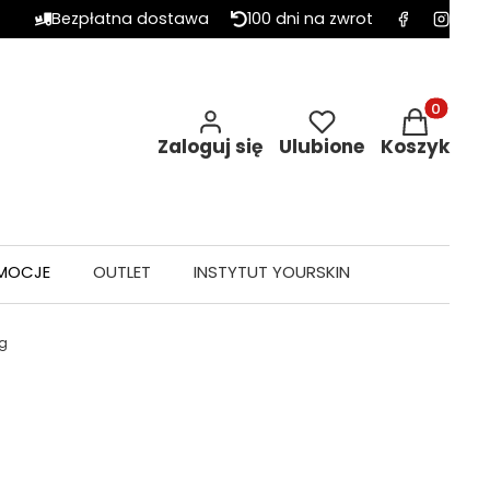
Bezpłatna dostawa
100 dni na zwrot
Produkty w 
Zaloguj się
Ulubione
Koszyk
MOCJE
OUTLET
INSTYTUT YOURSKIN
5g