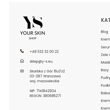
Lin
KA
Blog
Krem
Seru
+48 532 32 00 22
Żele 
sklep@y-s.eu
Maski
Bazy
Skarbka z Gór 15U/U2
03-287 Warszawa
Pudr
woj. mazowieckie
Podkł
NIP: 7141842934
Bals
REGON: 380685271
Krem
Krem