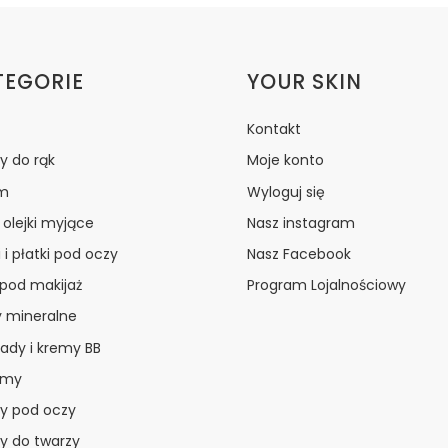
ki w stopce
TEGORIE
YOUR SKIN
Kontakt
y do rąk
Moje konto
m
Wyloguj się
i olejki myjące
Nasz instagram
 i płatki pod oczy
Nasz Facebook
 pod makijaż
Program Lojalnościowy
y mineralne
ady i kremy BB
amy
y pod oczy
y do twarzy