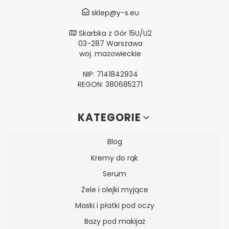
sklep@y-s.eu
Skarbka z Gór 15U/U2
03-287 Warszawa
woj. mazowieckie
NIP: 7141842934
REGON: 380685271
Linki w stopce
KATEGORIE
Blog
Kremy do rąk
Serum
Żele i olejki myjące
Maski i płatki pod oczy
Bazy pod makijaż