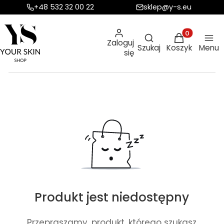
+48 532 32 00 22
sklep@y-s.eu
Otwórz wyszukiw
Produkty w ko
Zaloguj
Szukaj
Koszyk
Menu
się
Produkt jest niedostępny
Przepraszamy, produkt, którego szukasz