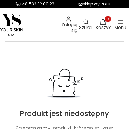
+48 532 32 00 22
sklep@y-s.eu
Otwórz wyszukiw
Produkty w ko
Zaloguj
Szukaj
Koszyk
Menu
się
Produkt jest niedostępny
Przepraszamy, produkt, którego szukasz