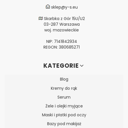
sklep@y-s.eu
Skarbka z Gór 15U/U2
03-287 Warszawa
woj. mazowieckie
NIP: 7141842934
REGON: 380685271
Linki w stopce
KATEGORIE
Blog
Kremy do rąk
Serum
Żele i olejki myjące
Maski i płatki pod oczy
Bazy pod makijaż