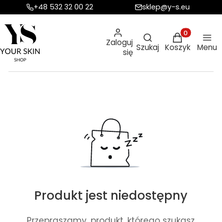
+48 532 32 00 22
sklep@y-s.eu
Otwórz wyszukiw
Produkty w ko
Zaloguj
Szukaj
Koszyk
Menu
się
Produkt jest niedostępny
Przepraszamy, produkt, którego szukasz