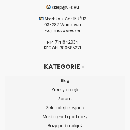
sklep@y-s.eu
Skarbka z Gór 15U/U2
03-287 Warszawa
woj. mazowieckie
NIP: 7141842934
REGON: 380685271
Linki w stopce
KATEGORIE
Blog
Kremy do rąk
Serum
Żele i olejki myjące
Maski i płatki pod oczy
Bazy pod makijaż