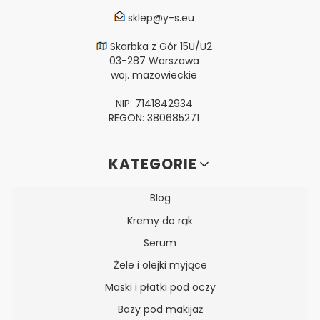
sklep@y-s.eu
Skarbka z Gór 15U/U2
03-287 Warszawa
woj. mazowieckie
NIP: 7141842934
REGON: 380685271
Linki w stopce
KATEGORIE
Blog
Kremy do rąk
Serum
Żele i olejki myjące
Maski i płatki pod oczy
Bazy pod makijaż