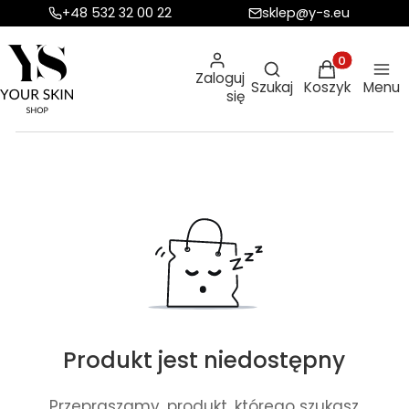
+48 532 32 00 22
sklep@y-s.eu
Otwórz wyszukiw
Produkty w ko
Zaloguj
Szukaj
Koszyk
Menu
się
Produkt jest niedostępny
Przepraszamy, produkt, którego szukasz