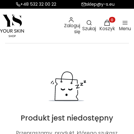
+48 532 32 00 22
sklep@y-s.eu
Otwórz wyszukiw
Produkty w ko
Zaloguj
Szukaj
Koszyk
Menu
się
Produkt jest niedostępny
Przepraszamy, produkt, którego szukasz