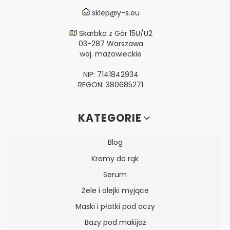
sklep@y-s.eu
Skarbka z Gór 15U/U2
03-287 Warszawa
woj. mazowieckie
NIP: 7141842934
REGON: 380685271
Linki w stopce
KATEGORIE
Blog
Kremy do rąk
Serum
Żele i olejki myjące
Maski i płatki pod oczy
Bazy pod makijaż