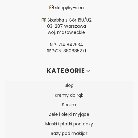
sklep@y-s.eu
Skarbka z Gór 15U/U2
03-287 Warszawa
woj. mazowieckie
NIP: 7141842934
REGON: 380685271
Linki w stopce
KATEGORIE
Blog
Kremy do rąk
Serum
Żele i olejki myjące
Maski i płatki pod oczy
Bazy pod makijaż