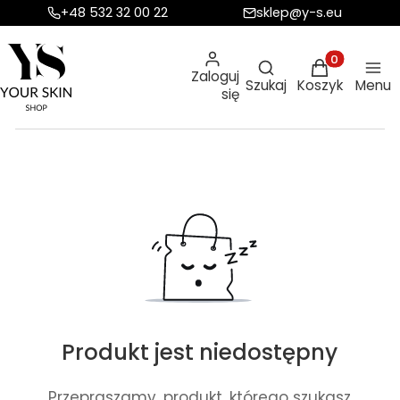
+48 532 32 00 22
sklep@y-s.eu
Otwórz wyszukiw
Produkty w ko
Zaloguj
Szukaj
Koszyk
Menu
się
Produkt jest niedostępny
Przepraszamy, produkt, którego szukasz