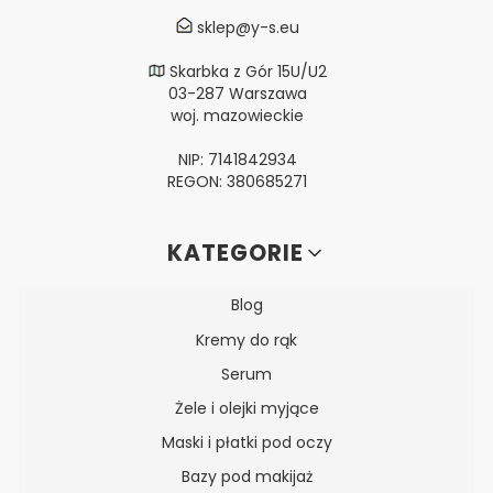
sklep@y-s.eu
Skarbka z Gór 15U/U2
03-287 Warszawa
woj. mazowieckie
NIP: 7141842934
REGON: 380685271
Linki w stopce
KATEGORIE
Blog
Kremy do rąk
Serum
Żele i olejki myjące
Maski i płatki pod oczy
Bazy pod makijaż