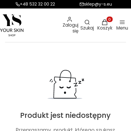
+48 532 32 00 22
sklep@y-s.eu
Otwórz wyszukiw
Produkty w ko
Zaloguj
Szukaj
Koszyk
Menu
się
Produkt jest niedostępny
Przepraszamy, produkt, którego szukasz