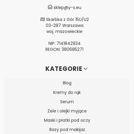
sklep@y-s.eu
Skarbka z Gór 15U/U2
03-287 Warszawa
woj. mazowieckie
NIP: 7141842934
REGON: 380685271
Linki w stopce
KATEGORIE
Blog
Kremy do rąk
Serum
Żele i olejki myjące
Maski i płatki pod oczy
Bazy pod makijaż