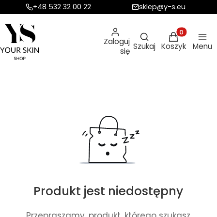
+48 532 32 00 22
sklep@y-s.eu
Otwórz wyszukiw
Produkty w ko
Zaloguj
Szukaj
Koszyk
Menu
się
Produkt jest niedostępny
Przepraszamy, produkt, którego szukasz