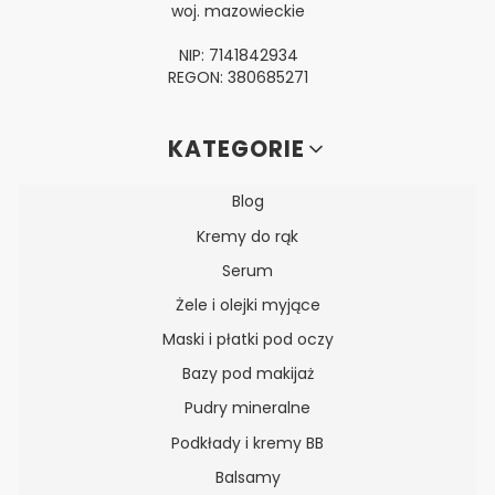
woj. mazowieckie
NIP: 7141842934
REGON: 380685271
Linki w stopce
KATEGORIE
Blog
Kremy do rąk
Serum
Żele i olejki myjące
Maski i płatki pod oczy
Bazy pod makijaż
Pudry mineralne
Podkłady i kremy BB
Balsamy