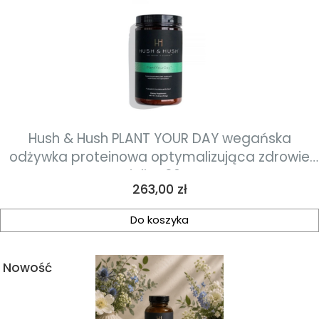
Hush & Hush PLANT YOUR DAY wegańska
odżywka proteinowa optymalizująca zdrowie
jelit 402g
Cena
263,00 zł
Do koszyka
Nowość