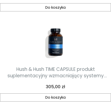
Do koszyka
Hush & Hush TIME CAPSULE produkt
suplementacyjny wzmacniający systemy
ochronne skóry 60 kapsułek
Cena
305,00 zł
Do koszyka