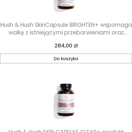
Hush & Hush SkinCapsule BRIGHTEN+ wspomaga
walkę z istniejącymi przebarwieniami oraz
ogranicza powstawanie nowych 60 kapsułek
Cena
284,00 zł
Do koszyka