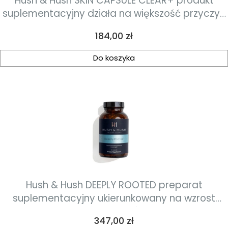
Hush & Hush SKIN CAPSULE CLEAR+ produkt
suplementacyjny działa na większość przyczyn
powstawania zmian trądzikowych 60 kapsułek
Cena
184,00 zł
Do koszyka
Hush & Hush DEEPLY ROOTED preparat
suplementacyjny ukierunkowany na wzrost
pięknych i grubych włosów 120 kapsułek
Cena
347,00 zł