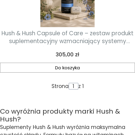
Hush & Hush Capsule of Care – zestaw produkt
suplementacyjny wzmacniający systemy
ochronne skóry 60 kapsułek + organizer na
Cena
305,00 zł
kapsułki
Do koszyka
Strona
z 1
Co wyróżnia produkty marki Hush &
Hush?
Suplementy Hush & Hush wyróżnia maksymalna
czystość składu. Formuły bazują na witaminach