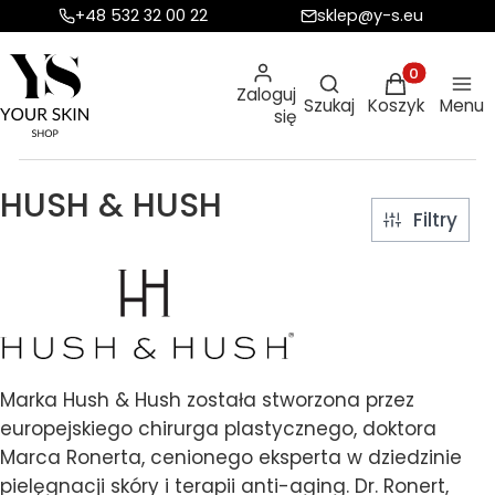
+48 532 32 00 22
sklep@y-s.eu
Otwórz wyszukiw
Produkty w ko
Zaloguj
Szukaj
Koszyk
Menu
się
HUSH & HUSH
Filtry
Marka Hush & Hush została stworzona przez
europejskiego chirurga plastycznego, doktora
Marca Ronerta, cenionego eksperta w dziedzinie
pielęgnacji skóry i terapii anti-aging. Dr. Ronert,