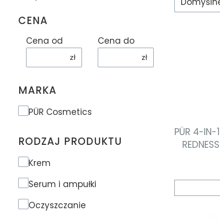
Domyśln
CENA
Cena od
Cena do
zł
zł
MARKA
Marka
PÜR Cosmetics
PÜR 4-IN-
RODZAJ PRODUKTU
REDNESS
baza pod
Rodzaj produktu
Krem
łagodz
zacz
Serum i ampułki
Oczyszczanie