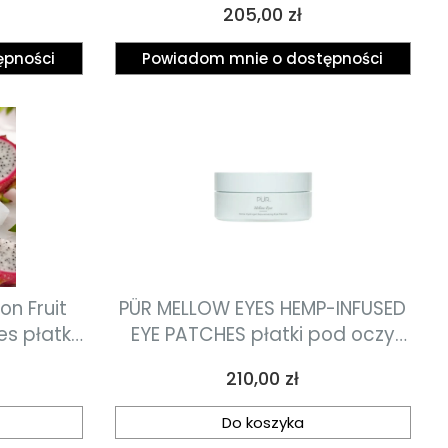
Cena
205,00 zł
ępności
Powiadom mnie o dostępności
on Fruit
PÜR MELLOW EYES HEMP-INFUSED
es płatki
EYE PATCHES płatki pod oczy
czym
90g
Cena
210,00 zł
r
Do koszyka