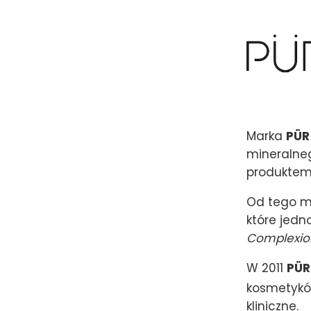
Marka
PÜR
mineraln
produktem 
Od tego m
które jedn
Complexion
W 2011
PÜR
kosmetykó
kliniczne.