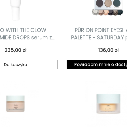
GO WITH THE GLOW
PÜR ON POINT EYES
MIDE DROPS serum z
PALETTE - SATURDAY 
cynamidem 30ml
cieni 6.6g
Cena
Cena
235,00 zł
136,00 zł
Do koszyka
Powiadom mnie o dost