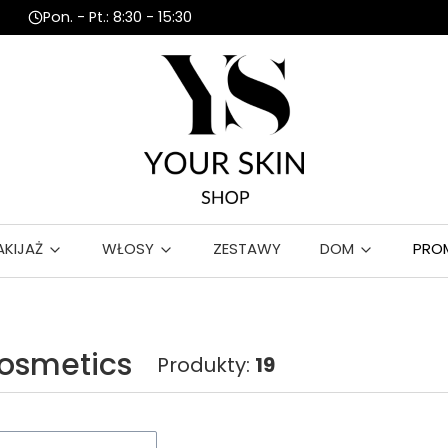
Pon. - Pt.: 8:30 - 15:30
AKIJAŻ
WŁOSY
ZESTAWY
DOM
PRO
osmetics
Produkty:
19
roduktów