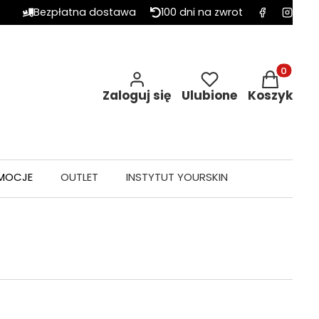
Bezpłatna dostawa
100 dni na zwrot
Produkty w 
Zaloguj się
Ulubione
Koszyk
MOCJE
OUTLET
INSTYTUT YOURSKIN