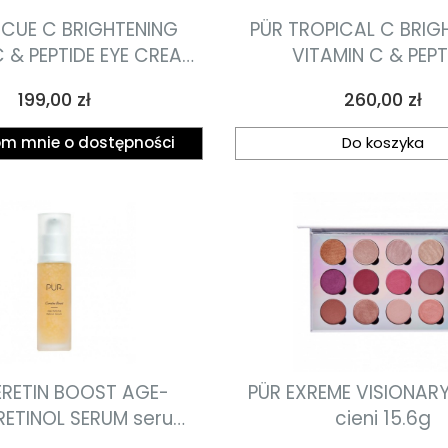
SCUE C BRIGHTENING
PÜR TROPICAL C BRIG
C & PEPTIDE EYE CREAM
VITAMIN C & PEPT
ający krem pod oczy z
MOISTURIZER rozjaśnia
Cena
Cena
199,00 zł
260,00 zł
ą C i peptydami 15g
z witaminą C i pepty
m mnie o dostępności
Do koszyka
ERETIN BOOST AGE-
PÜR EXREME VISIONARY
RETINOL SERUM serum
cieni 15.6g
arzeniowe z retinolem