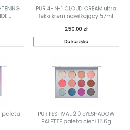
HTENING
PÜR 4-IN-1 CLOUD CREAM ultra
IDE
lekki krem nawilżający 57ml
jący krem
Cena
250,00 zł
dami 50g
Do koszyka
 paleta
PÜR FESTIVAL 2.0 EYESHADOW
PALETTE paleta cieni 15.6g