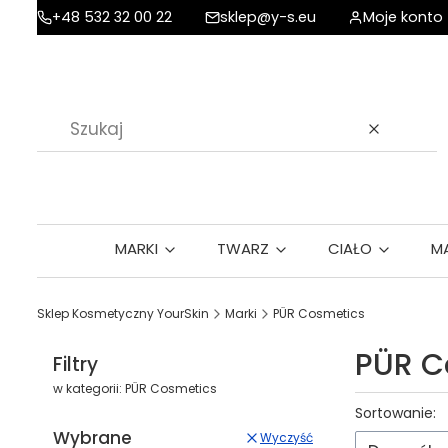
+48 532 32 00 22
sklep@y-s.eu
Moje konto
Wyczyść
MARKI
TWARZ
CIAŁO
M
Sklep Kosmetyczny YourSkin
Marki
PÜR Cosmetics
PÜR C
Filtry
w kategorii: PÜR Cosmetics
Lista p
Sortowanie:
Wybrane
Wyczyść