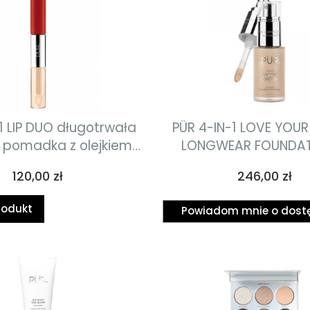
1 LIP DUO długotrwała
PÜR 4-IN-1 LOVE YOUR 
pomadka z olejkiem
LONGWEAR FOUNDAT
szczającym 8.7ml
CONCEALER wegań
Cena
Cena
120,00 zł
246,00 zł
wielozadaniowy, do
kryjący podkład do tw
rodukt
Powiadom mnie o dost
1 30ml