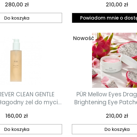
Cena
Cena
280,00 zł
210,00 zł
30ml
Do koszyka
Powiadom mnie o dost
Nowość
REVER CLEAN GENTLE
PÜR Mellow Eyes Drag
łagodny żel do mycia
Brightening Eye Patch
twarzy 150ml
pod oczy ze smo
Cena
Cena
160,00 zł
210,00 zł
owocem 30 pa
Do koszyka
Do koszyka