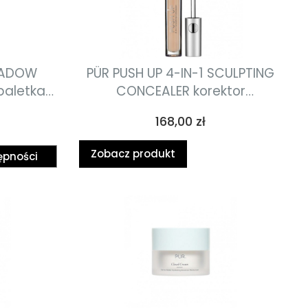
HADOW
PÜR PUSH UP 4-IN-1 SCULPTING
paletka
CONCEALER korektor
nawilżający 3.76ml
Cena
168,00 zł
Zobacz produkt
ępności