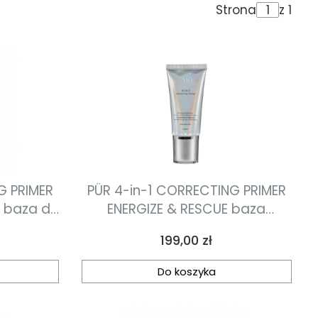
Strona
z 1
G PRIMER
PÜR 4-in-1 CORRECTING PRIMER
Y baza do
ENERGIZE & RESCUE baza
 kwasem
odżywczo - energizująca 30ml
Cena
199,00 zł
ykującym
Do koszyka