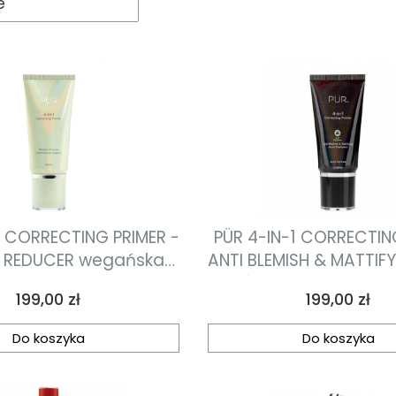
e
1 CORRECTING PRIMER -
PÜR 4-IN-1 CORRECTIN
 REDUCER wegańska
ANTI BLEMISH & MATTIF
 makijaż o działaniu
skóry trądzikowej z
Cena
Cena
199,00 zł
199,00 zł
ącym i niwelującym
salicylowym i detoks
erwienienia 30ml
węglem 30ml
Do koszyka
Do koszyka