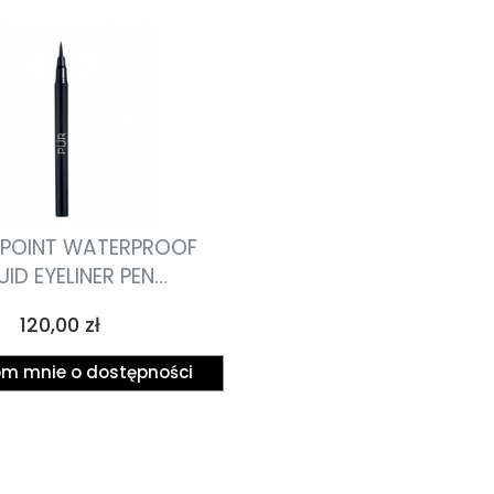
 POINT WATERPROOF
UID EYELINER PEN
ny eyeliner w pisaku
Cena
120,00 zł
0.55ml
m mnie o dostępności