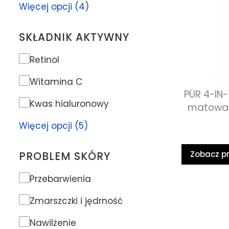
Więcej opcji (4)
SKŁADNIK AKTYWNY
Składnik aktywny
Retinol
Witamina C
PÜR 4-IN-
Kwas hialuronowy
matowa 
nabły
Więcej opcji (5)
Zobacz p
PROBLEM SKÓRY
Problem skóry
Przebarwienia
Zmarszczki i jędrność
Nawilżenie