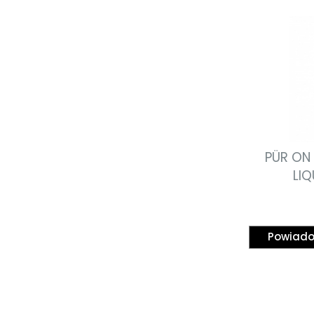
PÜR ON
LIQ
wodoodpor
Powiado