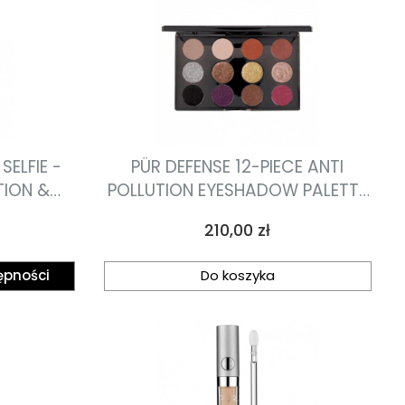
SELFIE -
PÜR DEFENSE 12-PIECE ANTI
ION &
POLLUTION EYESHADOW PALETTE
ski,
paleta cieni 15.6g
Cena
210,00 zł
skonale
arzy 4 w
ępności
Do koszyka