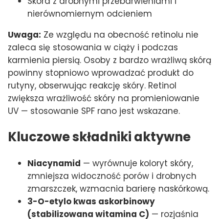
Skóra z drobnymi przebarwieniami i
nierównomiernym odcieniem
Uwaga:
Ze względu na obecność retinolu nie
zaleca się stosowania w ciąży i podczas
karmienia piersią. Osoby z bardzo wrażliwą skórą
powinny stopniowo wprowadzać produkt do
rutyny, obserwując reakcję skóry. Retinol
zwiększa wrażliwość skóry na promieniowanie
UV — stosowanie SPF rano jest wskazane.
Kluczowe składniki aktywne
Niacynamid
— wyrównuje koloryt skóry,
zmniejsza widoczność porów i drobnych
zmarszczek, wzmacnia barierę naskórkową.
3-O-etylo kwas askorbinowy
(stabilizowana witamina C)
— rozjaśnia