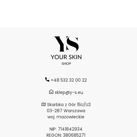
+48 532 32 00 22
sklep@y-s.eu
Skarbka z Gór 15U/U2
03-287 Warszawa
woj. mazowieckie
NIP: 7141842934
REGON: 380685271