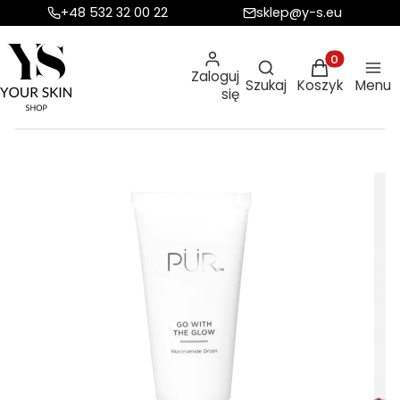
+48 532 32 00 22
sklep@y-s.eu
Otwórz wyszukiw
Produkty w ko
Zaloguj
Szukaj
Koszyk
Menu
się