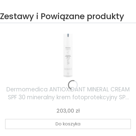
Zestawy i Powiązane produkty
Dermomedica ANTIOXIDANT MINERAL CREAM
SPF 30 mineralny krem fotoprotekcyjny SPF
30 z cynkiem, witaminą C i witaminą E 60ml
Cena
203,00 zł
Do koszyka