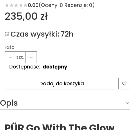
0.00
(Oceny: 0 Recenzje: 0)
Cena
235,00 zł
Czas wysyłki:
72h
Ilość
szt.
Dostępność:
dostępny
Dodaj do koszyka
Opis
PÜR Go With The Glow