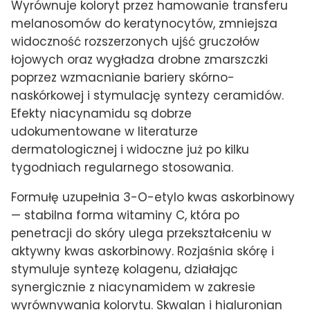
Wyrównuje koloryt przez hamowanie transferu
melanosomów do keratynocytów, zmniejsza
widoczność rozszerzonych ujść gruczołów
łojowych oraz wygładza drobne zmarszczki
poprzez wzmacnianie bariery skórno-
naskórkowej i stymulację syntezy ceramidów.
Efekty niacynamidu są dobrze
udokumentowane w literaturze
dermatologicznej i widoczne już po kilku
tygodniach regularnego stosowania.
Formułę uzupełnia 3-O-etylo kwas askorbinowy
— stabilna forma witaminy C, która po
penetracji do skóry ulega przekształceniu w
aktywny kwas askorbinowy. Rozjaśnia skórę i
stymuluje syntezę kolagenu, działając
synergicznie z niacynamidem w zakresie
wyrównywania kolorytu. Skwalan i hialuronian