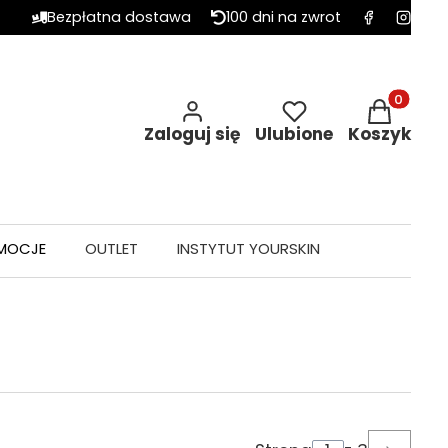
Bezpłatna dostawa
100 dni na zwrot
Produkty w 
Zaloguj się
Ulubione
Koszyk
MOCJE
OUTLET
INSTYTUT YOURSKIN