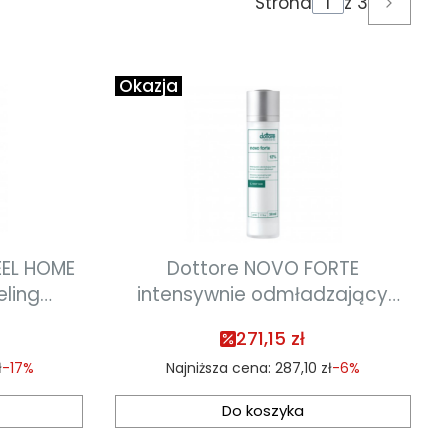
Strona
z 3
Następ
Okazja
EEL HOME
Dottore NOVO FORTE
ling
intensywnie odmładzający
erujący
krem na noc z 12% kwasem
271,15 zł
j i
glikolowym 50ml 02.2027
ł
-17%
Najniższa cena:
287,10 zł
-6%
termin
27
Do koszyka