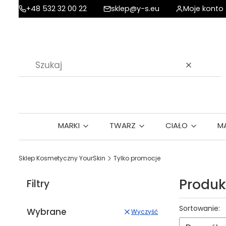
+48 532 32 00 22
sklep@y-s.eu
Moje konto
Wyczyść
MARKI
TWARZ
CIAŁO
M
Sklep Kosmetyczny YourSkin
Tylko promocje
Produk
Filtry
Lista p
Sortowanie:
Wybrane
Wyczyść