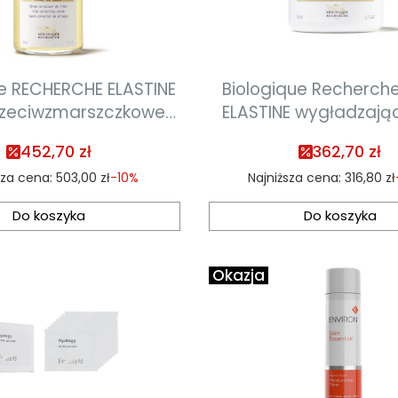
ue RECHERCHE ELASTINE
Biologique Recherch
zeciwzmarszczkowe i
ELASTINE wygładzają
pinające 30ml
przeciwzmarszczkow
452,70 zł
362,70 zł
sza cena:
503,00 zł
-10%
Najniższa cena:
316,80 zł
Do koszyka
Do koszyka
Okazja