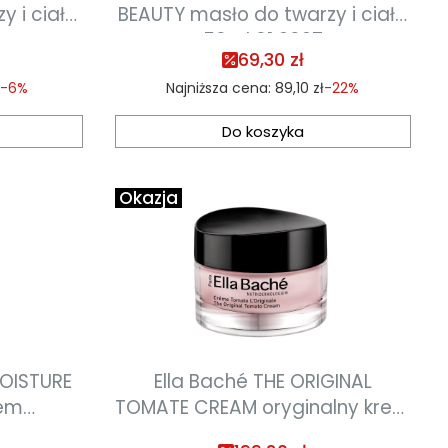
BEAUTY masło do twarzy i ciała
50ml 01.2027
69,30 zł
-6%
Najniższa cena:
89,10 zł
-22%
Do koszyka
Okazja
OISTURE
Ella Baché THE ORIGINAL
rem
TOMATE CREAM oryginalny krem
nawilżająco-matujący 50ml
pomidorowy 50ml