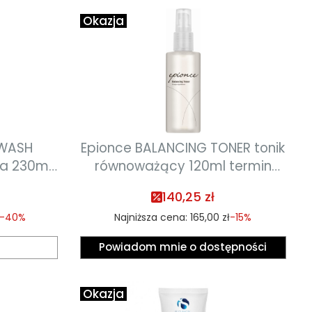
Okazja
 WASH
Epionce BALANCING TONER tonik
ca 230ml
równoważący 120ml termin
.2026
ważności 04.2027
140,25 zł
-40%
Najniższa cena:
165,00 zł
-15%
Powiadom mnie o dostępności
Okazja