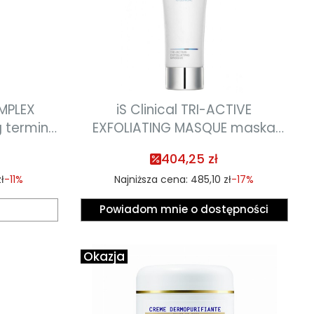
OMPLEX
iS Clinical TRI-ACTIVE
 termin
EXFOLIATING MASQUE maska
27
eksfoliująca o działaniu
404,25 zł
przeciwstarzeniowym 120g
ł
-11%
Najniższa cena:
485,10 zł
-17%
termin ważności 03.2027
Powiadom mnie o dostępności
Okazja