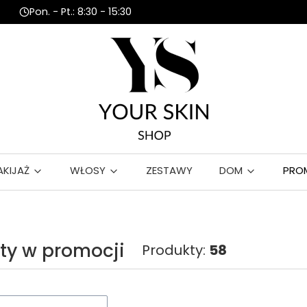
Pon. - Pt.: 8:30 - 15:30
AKIJAŻ
WŁOSY
ZESTAWY
DOM
PRO
ty w promocji
Produkty:
58
roduktów