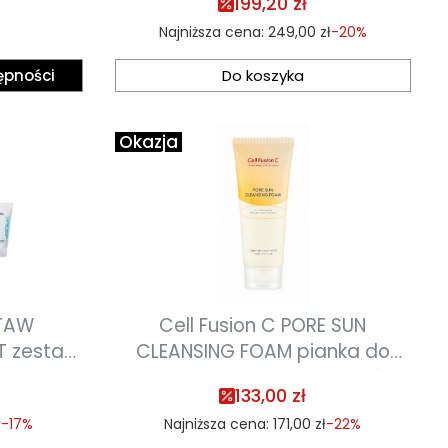
199,20 zł
Najniższa cena:
249,00 zł
-20%
ępności
Do koszyka
Okazja
STAW
Cell Fusion C PORE SUN
T zestaw
CLEANSING FOAM pianka do
ający z
oczyszczania twarzy z filtrów
133,00 zł
+ 10 ml +
przeciwsłonecznych 150ml
ł
-17%
Najniższa cena:
171,00 zł
-22%
ci 12.2026
termin ważności 03.2027