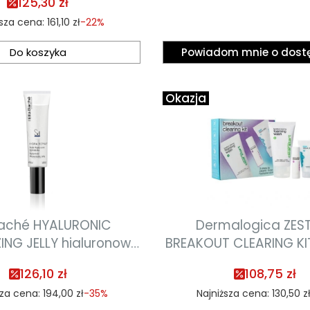
125,30 zł
05.2027
ższa cena:
161,10 zł
-22%
Do koszyka
Powiadom mnie o dost
Okazja
Baché HYALURONIC
Dermalogica ZE
ING JELLY hialuronowy
BREAKOUT CLEARING KI
nawilżający 50ml
oczyszczająco-nawilż
126,10 zł
108,75 zł
linii Clear Start 75 ml 
sza cena:
194,00 zł
-35%
Najniższa cena:
130,50 z
25 ml termin ważnoś