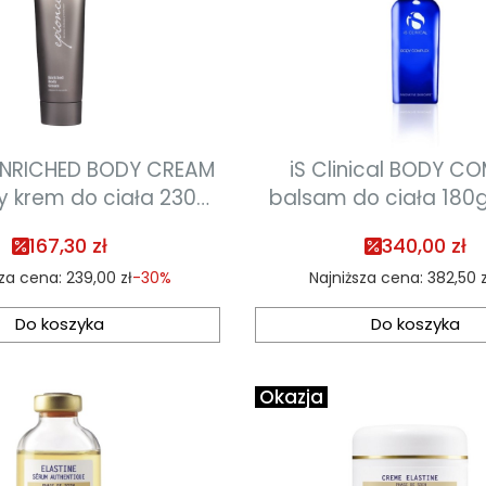
ENRICHED BODY CREAM
iS Clinical BODY C
 krem do ciała 230g
balsam do ciała 180g
n ważności 01.2027
ważności 05.20
167,30 zł
340,00 zł
sza cena:
239,00 zł
-30%
Najniższa cena:
382,50 z
Do koszyka
Do koszyka
Okazja