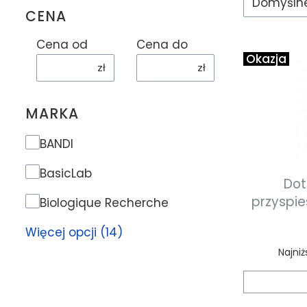
Domyśln
CENA
Cena od
Cena do
Okazja
zł
zł
MARKA
Marka
BANDI
BasicLab
Dot
przyspie
Biologique Recherche
naskórka 
Więcej opcji (14)
Najniż