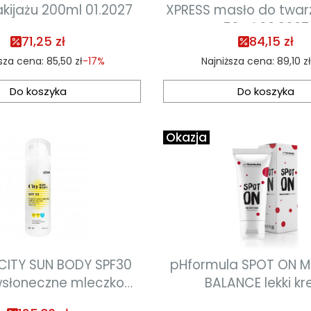
ijażu 200ml 01.2027
XPRESS masło do twarzy i ciała
50ml 03.2027
71,25 zł
84,15 zł
ższa cena:
85,50 zł
-17%
Najniższa cena:
89,10 zł
Do koszyka
Do koszyka
Okazja
CITY SUN BODY SPF30
pHformula SPOT ON M
wsłoneczne mleczko
BALANCE lekki k
ne do ciała 150ml