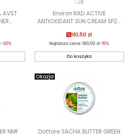
IA AVST
Environ RAD ACTIVE
NER
ANTIOXIDANT SUN CREAM SP20
cy tonik
krem z filtrami UVA i UVB 100ml
161,50 zł
 01.2027
(termin ważności 05.2027)
ł
-20%
Najniższa cena:
190,00 zł
-15%
Do koszyka
Okazja
Dottore SACHA BUTTER GREEN