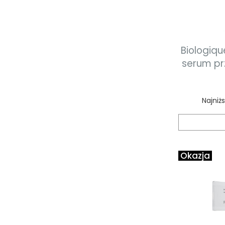
Biologiq
serum pr
na
Najniż
Okazja