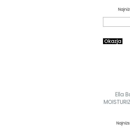
Najni
Okazja
Ella 
MOISTURIZ
żel 
Najniż