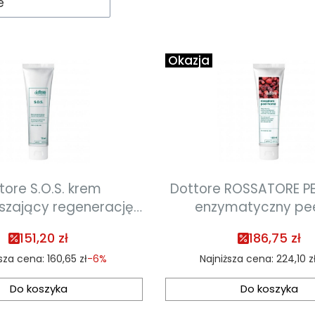
e
Okazja
tore S.O.S. krem
Dottore ROSSATORE P
szający regenerację
enzymatyczny pee
75ml termin ważności
wygładzająco-regen
151,20 zł
186,75 zł
13.02.2027
dla skóry wrażliwe
sza cena:
160,65 zł
-6%
Najniższa cena:
224,10 z
naczyniowej 100ml 
ważności 02.20
Do koszyka
Do koszyka