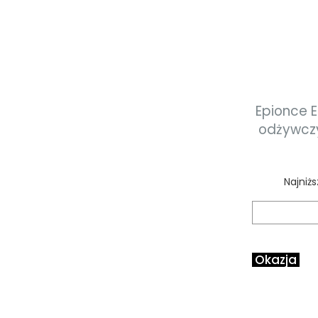
Epionce 
odżywczy
termi
Najniż
Okazja