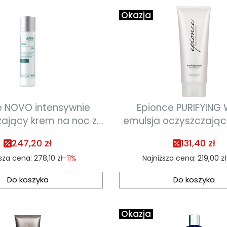
Okazja
e NOVO intensywnie
Epionce PURIFYING
ający krem na noc z
emulsja oczyszczają
em glikolowym 50ml
termin ważności 11
247,20 zł
131,40 zł
ważności 23.03.2027)
ższa cena:
278,10 zł
-11%
Najniższa cena:
219,00 zł
Do koszyka
Do koszyka
Okazja