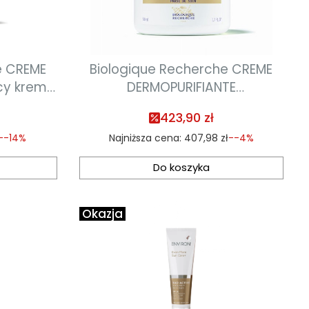
e CREME
Biologique Recherche CREME
cy krem
DERMOPURIFIANTE
y 50ml
oczyszczający krem do cery
423,90 zł
trądzikowej 50ml
--14%
Najniższa cena:
407,98 zł
--4%
Do koszyka
Okazja