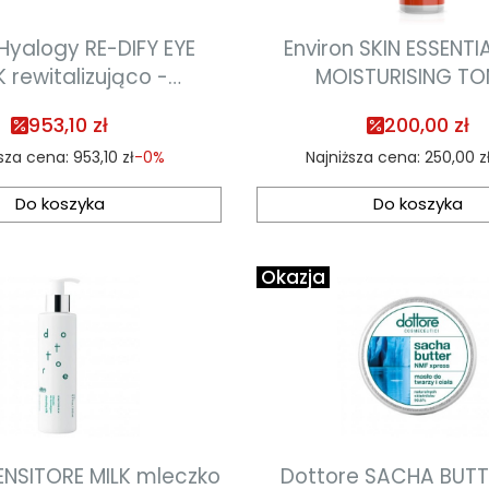
 Hyalogy RE-DIFY EYE
Environ SKIN ESSENT
 rewitalizująco -
MOISTURISING TO
dzająca maska na
intensywnie nawilżają
953,10 zł
200,00 zł
olice oczu 8szt
200ml termin ważności
ższa cena:
953,10 zł
-0%
Najniższa cena:
250,00 z
Do koszyka
Do koszyka
Okazja
ITORE MILK mleczko
Dottore SACHA BUTTER NMF