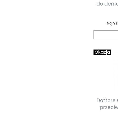
do demak
Najni
Okazja
Dottore 
przeci
ochron