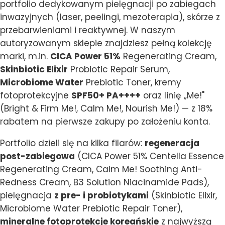
portfolio dedykowanym pielęgnacji po zabiegach
inwazyjnych (laser, peelingi, mezoterapia), skórze z
przebarwieniami i reaktywnej. W naszym
autoryzowanym sklepie znajdziesz pełną kolekcję
marki, m.in.
CICA Power 51%
Regenerating Cream,
Skinbiotic Elixir
Probiotic Repair Serum,
Microbiome Water
Prebiotic Toner, kremy
fotoprotekcyjne
SPF50+ PA++++
oraz linię „Me!"
(Bright & Firm Me!, Calm Me!, Nourish Me!) — z 18%
rabatem na pierwsze zakupy po założeniu konta.
Portfolio dzieli się na kilka filarów:
regeneracja
post-zabiegowa
(CICA Power 51% Centella Essence
Regenerating Cream, Calm Me! Soothing Anti-
Redness Cream, B3 Solution Niacinamide Pads),
pielęgnacja
z pre- i probiotykami
(Skinbiotic Elixir,
Microbiome Water Prebiotic Repair Toner),
mineralne fotoprotekcje koreańskie
z najwyższą