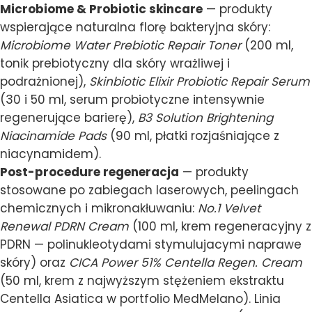
Microbiome & Probiotic skincare
— produkty
wspierające naturalna florę bakteryjna skóry:
Microbiome Water Prebiotic Repair Toner
(200 ml,
tonik prebiotyczny dla skóry wrażliwej i
podrażnionej),
Skinbiotic Elixir Probiotic Repair Serum
(30 i 50 ml, serum probiotyczne intensywnie
regenerujące barierę),
B3 Solution Brightening
Niacinamide Pads
(90 ml, płatki rozjaśniające z
niacynamidem).
Post-procedure regeneracja
— produkty
stosowane po zabiegach laserowych, peelingach
chemicznych i mikronakłuwaniu:
No.1 Velvet
Renewal PDRN Cream
(100 ml, krem regeneracyjny z
PDRN — polinukleotydami stymulujacymi naprawe
skóry) oraz
CICA Power 51% Centella Regen. Cream
(50 ml, krem z najwyższym stężeniem ekstraktu
Centella Asiatica w portfolio MedMelano). Linia