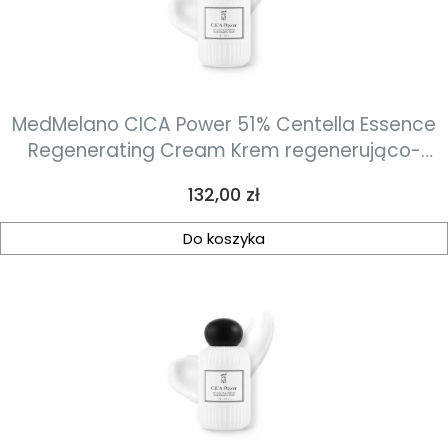
MedMelano CICA Power 51% Centella Essence
Regenerating Cream Krem regenerująco-
przeciwzapalny 30 ml
Cena
132,00 zł
Do koszyka