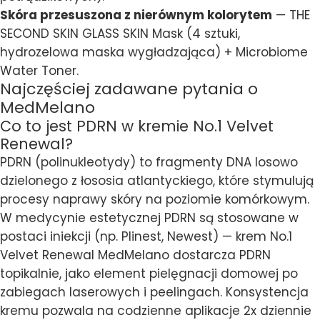
Skóra przesuszona z nierównym kolorytem
— THE
SECOND SKIN GLASS SKIN Mask (4 sztuki,
hydrozelowa maska wygładzająca) + Microbiome
Water Toner.
Najczęściej zadawane pytania o
MedMelano
Co to jest PDRN w kremie No.1 Velvet
Renewal?
PDRN (polinukleotydy) to fragmenty DNA losowo
dzielonego z łososia atlantyckiego, które stymulują
procesy naprawy skóry na poziomie komórkowym.
W medycynie estetycznej PDRN są stosowane w
postaci iniekcji (np. Plinest, Newest) — krem No.1
Velvet Renewal MedMelano dostarcza PDRN
topikalnie, jako element pielęgnacji domowej po
zabiegach laserowych i peelingach. Konsystencja
kremu pozwala na codzienne aplikacje 2x dziennie