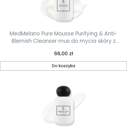
MedMelano Pure Mousse Purifying & Anti-
Blemish Cleanser mus do mycia skóry z
niedoskonałościami 50 ml
Cena
66,00 zł
Do koszyka