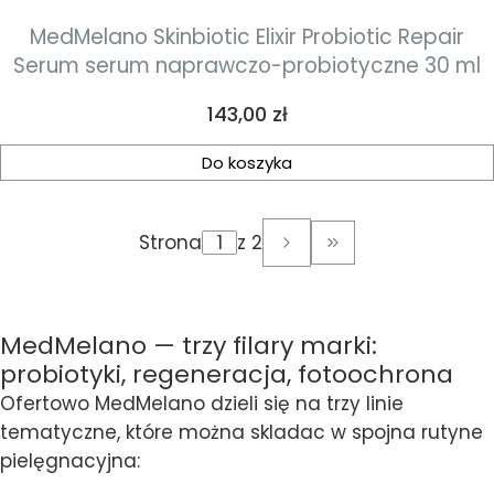
MedMelano Skinbiotic Elixir Probiotic Repair
Serum serum naprawczo-probiotyczne 30 ml
Cena
143,00 zł
Do koszyka
Strona
z 2
Przejdź do ostatni
MedMelano — trzy filary marki:
probiotyki, regeneracja, fotoochrona
Ofertowo MedMelano dzieli się na trzy linie
tematyczne, które można skladac w spojna rutyne
pielęgnacyjna: