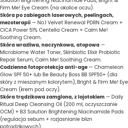
Solution Brightening Niacinamide Pads, Bright &
Firm Me! Eye Cream (na okolice oczu).
Skóra po zabiegach laserowych, peelingach,
mezoterapii
— No.1 Velvet Renewal PDRN Cream +
CICA Power 51% Centella Cream + Calm Me!
Soothing Cream.
Skóra wrażliwa, naczynkowa, atopowa
—
Microbiome Water Toner, Skinbiotic Elixir Probiotic
Repair Serum, Calm Me! Soothing Cream.
Codzienna fotoprotekcja anti-age
— Chameleon
Glow SPF 50+ lub Be Beauty Boss BB SPF50+ (dla
skóry z mieszanym kolorytem), Bright & Firm Me! Eye
Cream (krem pod oczy).
Skóra trądzikowa zamglona, z lojotokiem
— Daily
Ritual Deep Cleansing Oil (200 ml, oczyszczanie
OCM) + B3 Solution Brightening Niacinamide Pads
(regulacja sebum + rozjasnianie blizn
potrądzikowych).