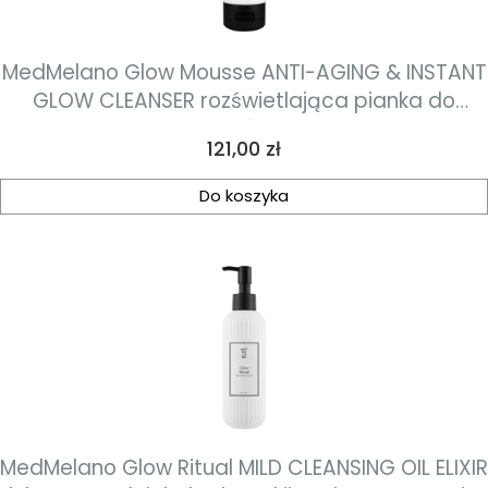
MedMelano Glow Mousse ANTI-AGING & INSTANT
GLOW CLEANSER rozświetlająca pianka do
mycia skóry 100ml
Cena
121,00 zł
Do koszyka
MedMelano Glow Ritual MILD CLEANSING OIL ELIXIR