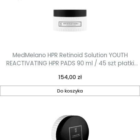
MedMelano HPR Retinoid Solution YOUTH
REACTIVATING HPR PADS 90 ml / 45 szt płatki
przebudowująco-ujędrniające z retinoidem HPR
Cena
154,00 zł
Do koszyka