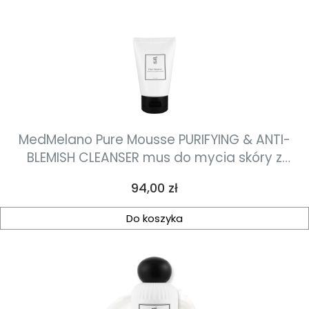
MedMelano Pure Mousse PURIFYING & ANTI-
BLEMISH CLEANSER mus do mycia skóry z
niedoskonałościami 100 ml
Cena
94,00 zł
Do koszyka