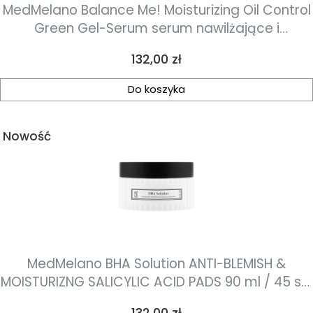
MedMelano Balance Me! Moisturizing Oil Control
Green Gel-Serum serum nawilżające i
regulujące wydzielanie sebum30 ml
Cena
132,00 zł
Do koszyka
Nowość
MedMelano BHA Solution ANTI-BLEMISH &
MOISTURIZNG SALICYLIC ACID PADS 90 ml / 45 szt
płatki złuszczająco-nawilżające z kwasem
Cena
132,00 zł