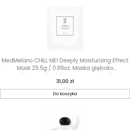
MedMelano CHILL ME! Deeply Moisturizing Effect
Mask 25.5g / 0.89oz. Maska głęboko
nawilżająca dla skóry zestresowanej 1 szt
Cena
31,00 zł
Do koszyka