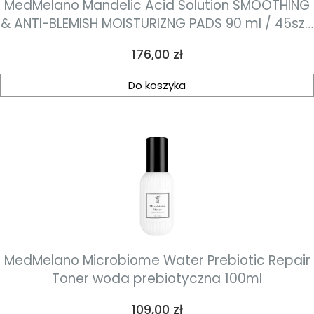
MedMelano Mandelic Acid Solution SMOOTHING
& ANTI-BLEMISH MOISTURIZNG PADS 90 ml / 45szt.
płatki wygładzająco-normalizujące z kwasem
Cena
176,00 zł
migdałowym
Do koszyka
MedMelano Microbiome Water Prebiotic Repair
Toner woda prebiotyczna 100ml
Cena
109,00 zł