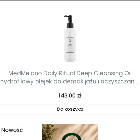
MedMelano Daily Ritual Deep Cleansing Oil
hydrofilowy olejek do demakijażu i oczyszczania
200 ml
Cena
143,00 zł
Do koszyka
Nowość