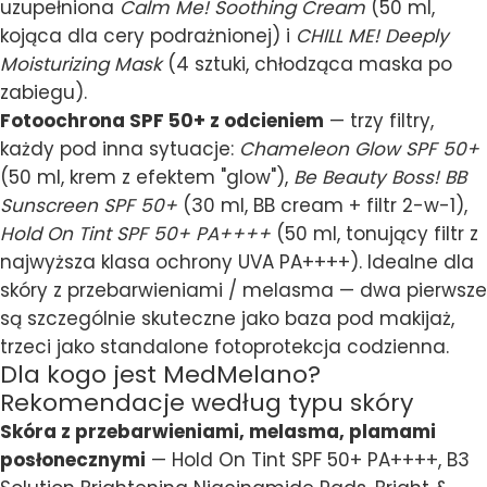
uzupełniona
Calm Me! Soothing Cream
(50 ml,
kojąca dla cery podrażnionej) i
CHILL ME! Deeply
Moisturizing Mask
(4 sztuki, chłodząca maska po
zabiegu).
Fotoochrona SPF 50+ z odcieniem
— trzy filtry,
każdy pod inna sytuacje:
Chameleon Glow SPF 50+
(50 ml, krem z efektem "glow"),
Be Beauty Boss! BB
Sunscreen SPF 50+
(30 ml, BB cream + filtr 2-w-1),
Hold On Tint SPF 50+ PA++++
(50 ml, tonujący filtr z
najwyższa klasa ochrony UVA PA++++). Idealne dla
skóry z przebarwieniami / melasma — dwa pierwsze
są szczególnie skuteczne jako baza pod makijaż,
trzeci jako standalone fotoprotekcja codzienna.
Dla kogo jest MedMelano?
Rekomendacje według typu skóry
Skóra z przebarwieniami, melasma, plamami
posłonecznymi
— Hold On Tint SPF 50+ PA++++, B3