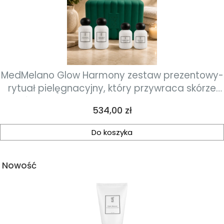
MedMelano Glow Harmony zestaw prezentowy-
rytuał pielęgnacyjny, który przywraca skórze
równowagę, nawilżenie i naturalny blask
Cena
534,00 zł
Do koszyka
Nowość