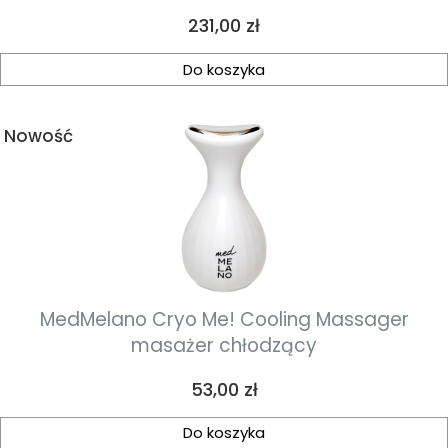
nawilżający lotion fotoprotekcyjny z efektem
Cena
231,00 zł
chłodzenia 200ml
Do koszyka
Nowość
MedMelano Cryo Me! Cooling Massager
masażer chłodzący
Cena
53,00 zł
Do koszyka