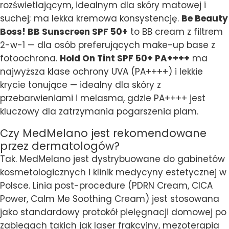
rozświetlającym, idealnym dla skóry matowej i
suchej; ma lekka kremowa konsystencję.
Be Beauty
Boss! BB Sunscreen SPF 50+
to BB cream z filtrem
2-w-1 — dla osób preferujących make-up base z
fotoochrona.
Hold On Tint SPF 50+ PA++++
ma
najwyższa klase ochrony UVA (PA++++) i lekkie
krycie tonujące — idealny dla skóry z
przebarwieniami i melasma, gdzie PA++++ jest
kluczowy dla zatrzymania pogarszenia plam.
Czy MedMelano jest rekomendowane
przez dermatologów?
Tak. MedMelano jest dystrybuowane do gabinetów
kosmetologicznych i klinik medycyny estetycznej w
Polsce. Linia post-procedure (PDRN Cream, CICA
Power, Calm Me Soothing Cream) jest stosowana
jako standardowy protokół pielęgnacji domowej po
zabiegach takich jak laser frakcyjny, mezoterapia