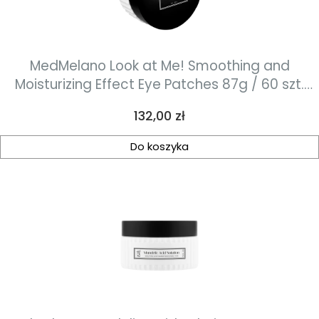
MedMelano Look at Me! Smoothing and
Moisturizing Effect Eye Patches 87g / 60 szt.
płatki silnie nawilżające i wygładzające na
Cena
132,00 zł
okolice oczu
Do koszyka