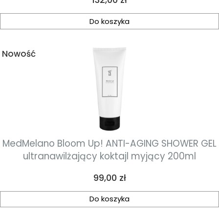
salicylowym dla skóry z niedoskonałościami
Do koszyka
Nowość
MedMelano Bloom Up! ANTI-AGING SHOWER GEL
ultranawilżający koktajl myjący 200ml
Cena
99,00 zł
Do koszyka