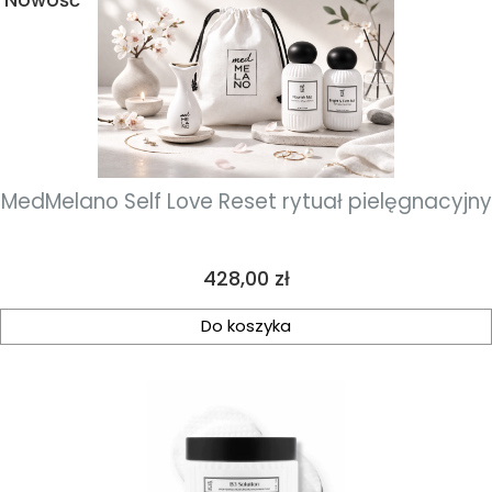
Nowość
MedMelano Self Love Reset rytuał pielęgnacyjny
Cena
428,00 zł
Do koszyka