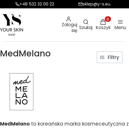
+48 532 32 00 22
sklep@y-s.eu
Otwórz wyszukiw
Produkty w ko
Zaloguj
Szukaj
Koszyk
Menu
się
MedMelano
Filtry
MedMelano
to koreańska marka kosmeceutyczna z