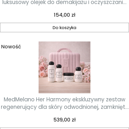
luksusowy olejek do demakijażu i oczyszczania
skóry 200 ml
Cena
154,00 zł
Do koszyka
Nowość
MedMelano Her Harmony ekskluzywny zestaw
regenerujący dla skóry odwodnionej, zamknięty
w eleganckim liliowym kuferku
Cena
539,00 zł