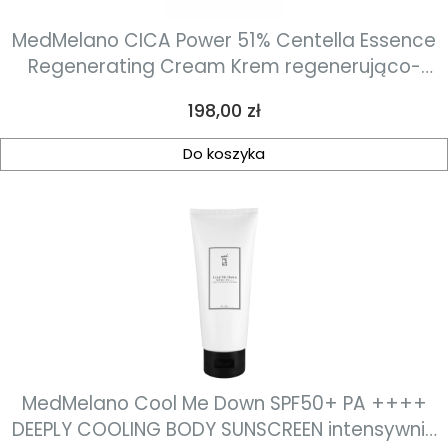
MedMelano CICA Power 51% Centella Essence
Regenerating Cream Krem regenerująco-
przeciwzapalny 50 ml
Cena
198,00 zł
Do koszyka
MedMelano Cool Me Down SPF50+ PA ++++
DEEPLY COOLING BODY SUNSCREEN intensywnie