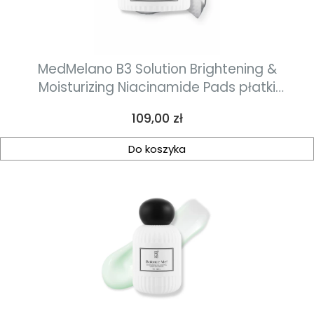
MedMelano B3 Solution Brightening &
Moisturizing Niacinamide Pads płatki
rozjaśniająco-normalizujące z niacynamidems
Cena
109,00 zł
90 ml / 45 pcs
Do koszyka