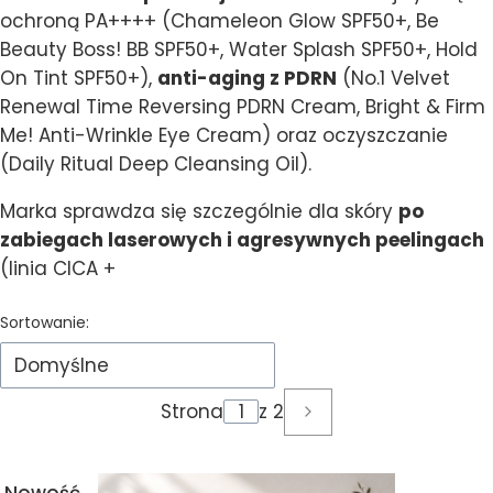
ochroną PA++++ (Chameleon Glow SPF50+, Be
Beauty Boss! BB SPF50+, Water Splash SPF50+, Hold
On Tint SPF50+),
anti-aging z PDRN
(No.1 Velvet
Renewal Time Reversing PDRN Cream, Bright & Firm
Me! Anti-Wrinkle Eye Cream) oraz oczyszczanie
(Daily Ritual Deep Cleansing Oil).
Marka sprawdza się szczególnie dla skóry
po
zabiegach laserowych i agresywnych peelingach
(linia CICA +
Lista produktów
Sortowanie:
Domyślne
Strona
z 2
Następne produkty