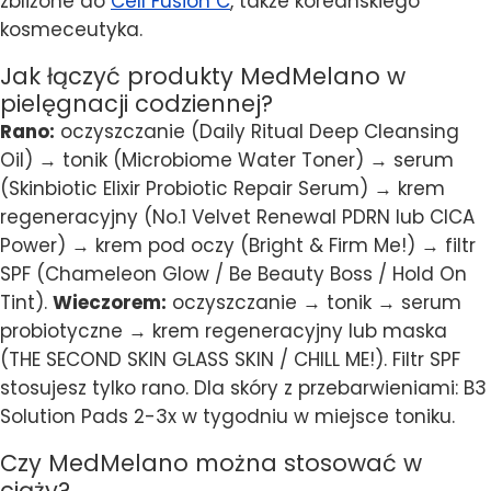
zbliżone do
Cell Fusion C
, także koreanskiego
kosmeceutyka.
Jak łączyć produkty MedMelano w
pielęgnacji codziennej?
Rano:
oczyszczanie (Daily Ritual Deep Cleansing
Oil) → tonik (Microbiome Water Toner) → serum
(Skinbiotic Elixir Probiotic Repair Serum) → krem
regeneracyjny (No.1 Velvet Renewal PDRN lub CICA
Power) → krem pod oczy (Bright & Firm Me!) → filtr
SPF (Chameleon Glow / Be Beauty Boss / Hold On
Tint).
Wieczorem:
oczyszczanie → tonik → serum
probiotyczne → krem regeneracyjny lub maska
(THE SECOND SKIN GLASS SKIN / CHILL ME!). Filtr SPF
stosujesz tylko rano. Dla skóry z przebarwieniami: B3
Solution Pads 2-3x w tygodniu w miejsce toniku.
Czy MedMelano można stosować w
ciąży?