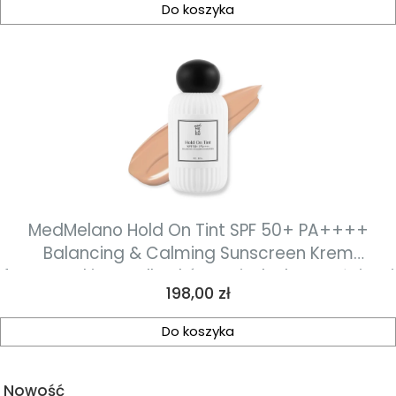
Do koszyka
MedMelano Hold On Tint SPF 50+ PA++++
Balancing & Calming Sunscreen Krem
fotoprotekjcyny dla skóry z niedoskonałościami
Cena
198,00 zł
50 ml
Do koszyka
Nowość