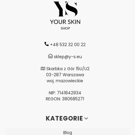
+48 532 32 00 22
sklep@y-s.eu
Skarbka z Gór 15U/U2
03-287 Warszawa
woj. mazowieckie
NIP: 7141842934
REGON: 380685271
Linki w stopce
KATEGORIE
Blog