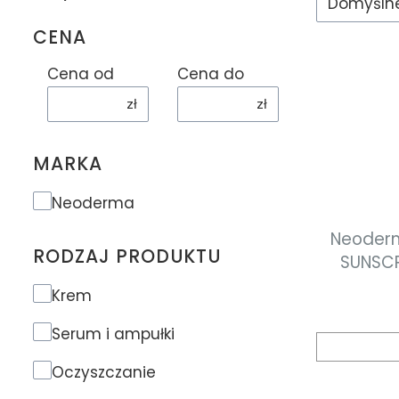
Domyśln
CENA
Cena od
Cena do
zł
zł
MARKA
Marka
Neoderma
Neoderm
RODZAJ PRODUKTU
SUNSCR
Rodzaj produktu
Krem
Serum i ampułki
Oczyszczanie