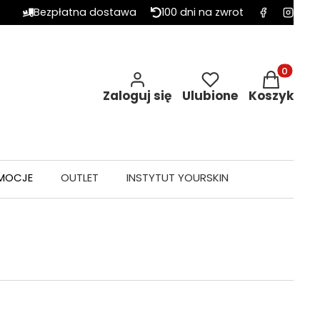
Bezpłatna dostawa
100 dni na zwrot
Produkty w 
Zaloguj się
Ulubione
Koszyk
MOCJE
OUTLET
INSTYTUT YOURSKIN