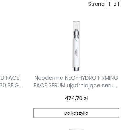
Strona
z 1
OD FACE
Neoderma NEO-HYDRO FIRMING
30 BEIGE
FACE SERUM ujędrniające serum
twarzy z
do twarzy 15ml
Cena
474,70 zł
0ml
Do koszyka