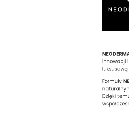
NEODERM
innowacji 
luksusową 
Formuły
N
naturalnym
Dzięki te
współczesn