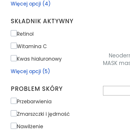
Więcej opcji (4)
SKŁADNIK AKTYWNY
Składnik aktywny
Retinol
Witamina C
Neoder
Kwas hialuronowy
MASK mas
Więcej opcji (5)
PROBLEM SKÓRY
Problem skóry
Przebarwienia
Zmarszczki i jędrność
Nawilżenie