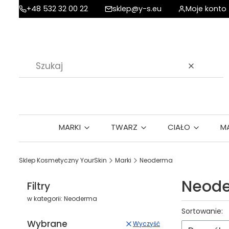
+48 532 32 00 22
sklep@y-s.eu
Moje konto
Wyczyść
MARKI
TWARZ
CIAŁO
M
Sklep Kosmetyczny YourSkin
Marki
Neoderma
Neod
Filtry
w kategorii: Neoderma
Lista p
Sortowanie:
Wybrane
Wyczyść