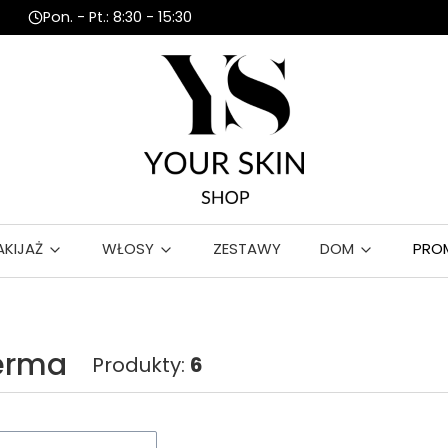
Pon. - Pt.: 8:30 - 15:30
AKIJAŻ
WŁOSY
ZESTAWY
DOM
PRO
erma
Produkty:
6
roduktów