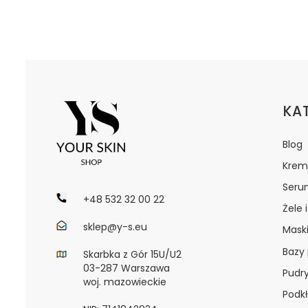
Lin
KA
Blog
Krem
Seru
+48 532 32 00 22
Żele 
sklep@y-s.eu
Maski
Bazy
Skarbka z Gór 15U/U2
03-287 Warszawa
Pudr
woj. mazowieckie
Podkł