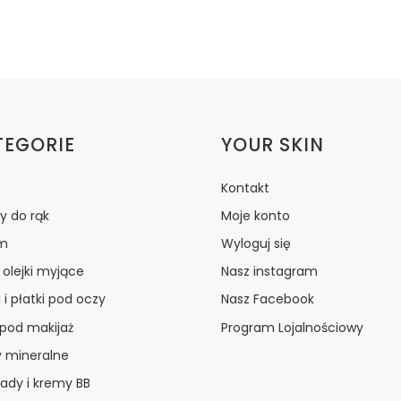
ki w stopce
TEGORIE
YOUR SKIN
Kontakt
y do rąk
Moje konto
m
Wyloguj się
i olejki myjące
Nasz instagram
 i płatki pod oczy
Nasz Facebook
 pod makijaż
Program Lojalnościowy
y mineralne
ady i kremy BB