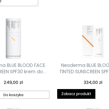
e
a BLUE BLOOD FACE
Neoderma BLUE BLO
EEN SPF30 krem do
TINTED SUNSCREEN SPF
twarzy z filtrem SPF30 30ml
koloryzujący krem do 
Cena
Cena
249,00 zł
334,00 zł
filtrem SPF 30 5
Zobacz produkt
Do koszyka