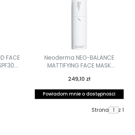
OD FACE
Neoderma NEO-BALANCE
SPF30
MATTIFYING FACE MASK
 krem do
matująca maska do twarzy 50
Cena
249,10 zł
30 50ml
ml
Powiadom mnie o dostępności
Strona
z 1