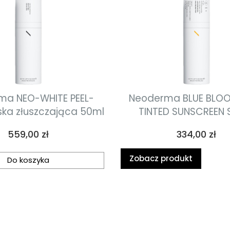
ma NEO-WHITE PEEL-
Neoderma BLUE BLO
ka złuszczająca 50ml
TINTED SUNSCREEN 
NATUREL koloryzujący
Cena
Cena
559,00 zł
334,00 zł
twarzy z filtrem SPF 
Zobacz produkt
Do koszyka