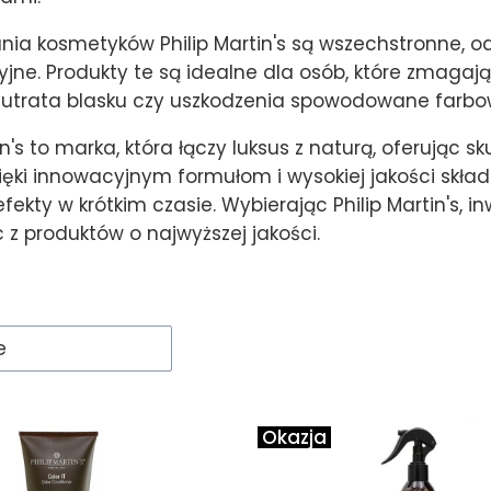
ia kosmetyków Philip Martin's są wszechstronne, od
jne. Produkty te są idealne dla osób, które zmagają
 utrata blasku czy uszkodzenia spowodowane farbow
in's to marka, która łączy luksus z naturą, oferując 
ięki innowacyjnym formułom i wysokiej jakości skład
fekty w krótkim czasie. Wybierając Philip Martin's, i
c z produktów o najwyższej jakości.
roduktów
e
Okazja