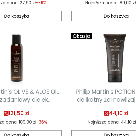
sza cena:
27,90 zł
--11%
Najniższa cena:
189,00 z
Do koszyka
Do koszyka
Okazja
rtin's OLIVE & ALOE OIL
Philip Martin's POTI
ozadaniowy olejek
delikatny żel nawilża
adzający 100 ml
stylizacji włosów krę
121,50 zł
44,10 zł
ml
sza cena:
189,00 zł
-36%
Najniższa cena:
44,10 z
Do koszyka
Do koszyka