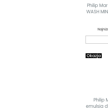
Philip Ma
WASH MIN
c
Najniż
Okazja
Philip
emulsja d