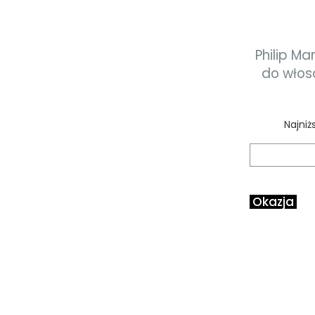
Philip Marti
do włos
żółt
Najniż
Okazja