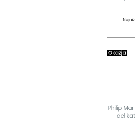
Najni
Okazja
Philip Ma
delika