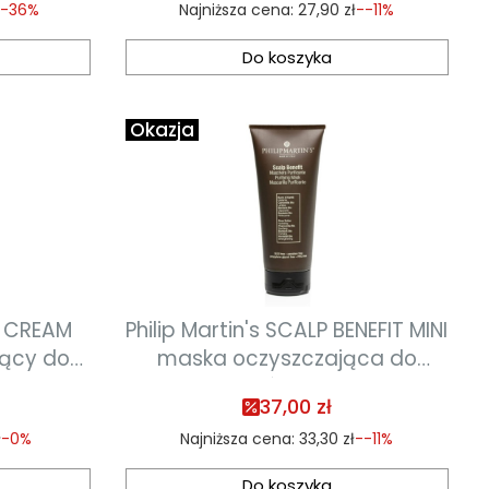
ł
-36%
Najniższa cena:
27,90 zł
--11%
Do koszyka
Okazja
ON CREAM
Philip Martin's SCALP BENEFIT MINI
jący do
maska oczyszczająca do
conych 75
włosów 75 ml
37,00 zł
ł
-0%
Najniższa cena:
33,30 zł
--11%
Do koszyka