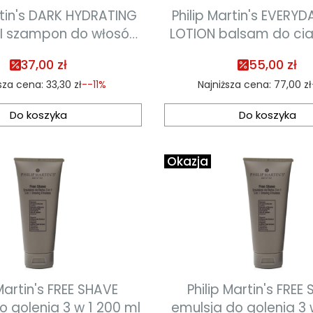
rtin's DARK HYDRATING
Philip Martin's EVERY
I szampon do włosów
LOTION balsam do cia
iemnych 75ml
37,00 zł
55,00 zł
sza cena:
33,30 zł
--11%
Najniższa cena:
77,00 zł
Do koszyka
Do koszyka
Okazja
 Martin's FREE SHAVE
Philip Martin's FREE
o golenia 3 w 1 200 ml
emulsja do golenia 3 