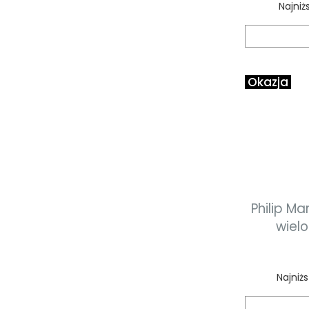
Najniż
Okazja
Philip Ma
wiel
odmł
Najniż