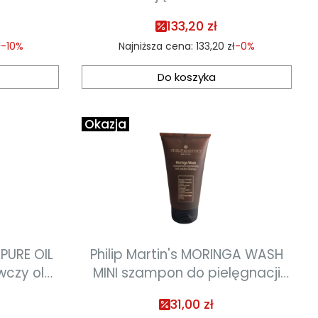
ml
133,20 zł
ł
-10%
Najniższa cena:
133,20 zł
-0%
Do koszyka
Okazja
 PURE OIL
Philip Martin's MORINGA WASH
czy olej
MINI szampon do pielęgnacji
 ciała i
włosów kręconych 75 ml
31,00 zł
l