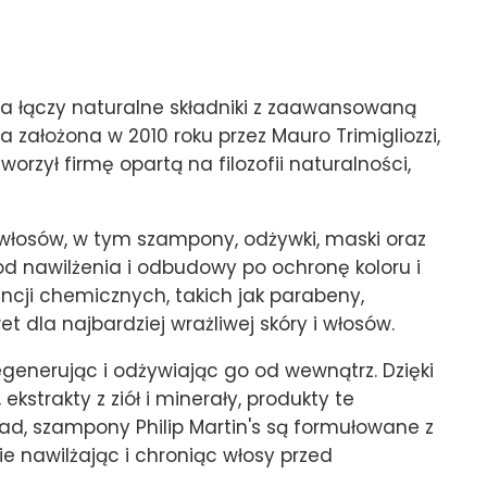
ra łączy naturalne składniki z zaawansowaną
a założona w 2010 roku przez Mauro Trimigliozzi,
worzył firmę opartą na filozofii naturalności,
i włosów, w tym szampony, odżywki, maski oraz
d nawilżenia i odbudowy po ochronę koloru i
ancji chemicznych, takich jak parabeny,
t dla najbardziej wrażliwej skóry i włosów.
regenerując i odżywiając go od wewnątrz. Dzięki
ekstrakty z ziół i minerały, produkty te
ład, szampony Philip Martin's są formułowane z
e nawilżając i chroniąc włosy przed