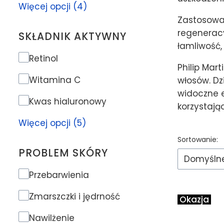
Więcej opcji (4)
Zastosowan
regeneracy
SKŁADNIK AKTYWNY
łamliwość,
Składnik aktywny
Retinol
Philip Mart
Witamina C
włosów. Dz
widoczne e
Kwas hialuronowy
korzystają
Więcej opcji (5)
Lista p
Sortowanie:
PROBLEM SKÓRY
Domyśln
Problem skóry
Przebarwienia
Zmarszczki i jędrność
Okazja
Nawilżenie