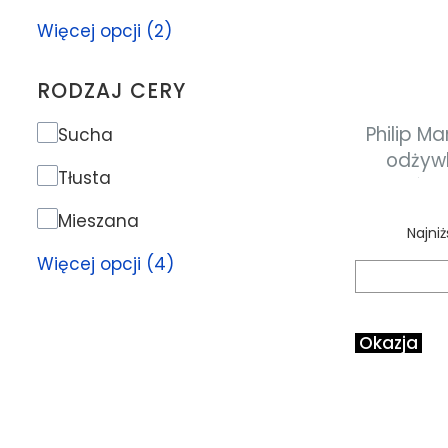
Więcej opcji (2)
RODZAJ CERY
Philip Martin's COL
Rodzaj cery
Sucha
odżywk
Tłusta
włosów 
Mieszana
Najni
Więcej opcji (4)
Okazja