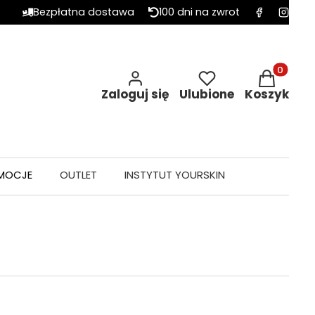
Bezpłatna dostawa
100 dni na zwrot
Produkty w 
Zaloguj się
Ulubione
Koszyk
MOCJE
OUTLET
INSTYTUT YOURSKIN