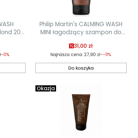
 WASH
Philip Martin's CALMING WASH
d 200
MINI łagodzący szampon do
włosów 75 ml
31,00 zł
ł
-0%
Najniższa cena:
27,90 zł
--11%
Do koszyka
Okazja