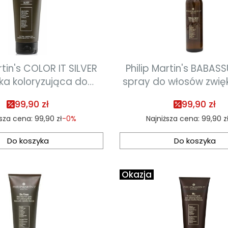
OR IT SILVER
Philip Martin's BABAS
a koloryzująca do
spray do włosów zwię
farbowanych 200 ml
objętość 100 m
99,90 zł
99,90 zł
ższa cena:
99,90 zł
-0%
Najniższa cena:
99,90 z
Do koszyka
Do koszyka
Okazja