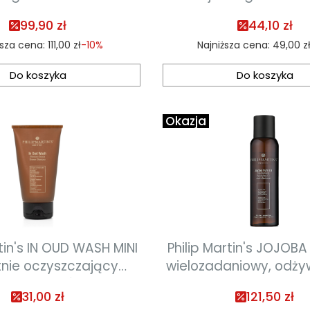
99,90 zł
44,10 zł
ższa cena:
111,00 zł
-10%
Najniższa cena:
49,00 z
Do koszyka
Do koszyka
Okazja
rtin's IN OUD WASH MINI
Philip Martin's JOJOBA
tnie oczyszczający
wielozadaniowy, odżyw
szampon do włosów 75 ml
do pielęgnacji twarzy,
31,00 zł
121,50 zł
włosów 100 m