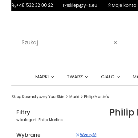
+48 532 32 00 22
sklep@y-s.eu
Moje konto
Wyczyść
MARKI
TWARZ
CIAŁO
M
Sklep Kosmetyczny YourSkin
Marki
Philip Martin's
Philip
Filtry
w kategorii: Philip Martin's
Wybrane
Wyczyść