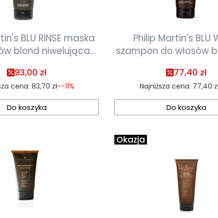
n's BLU RINSE maska
Philip Martin's BLU
ów blond niwelująca
szampon do włosów blon
e podtony 200 ml
ml
93,00 zł
77,40 zł
sza cena:
83,70 zł
--11%
Najniższa cena:
77,40 z
Do koszyka
Do koszyka
Okazja