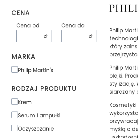
CENA
Cena od
Cena do
Philip Mar
zł
zł
technologi
który zains
przejrzysto
MARKA
Philip Mar
Marka
Philip Martin's
olejki. Pr
stylizację
RODZAJ PRODUKTU
siarczany 
Rodzaj produktu
Krem
Kosmetyki 
wykorzystan
Serum i ampułki
przywracaj
Oczyszczanie
myślą o de
uszkodzeni