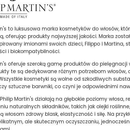
tin's to luksusowa marka kosmetyków do włosów, któ
ą, oferując produkty najwyższej jakości. Marka został
pirowany imionami swoich dzieci, Filippo i Martina, st
ści i biokompatybilności.
tin's oferuje szeroką gamę produktów do pielęgnacj
odukty te są dedykowane różnym potrzebom włosów, o
. Wszystkie kosmetyki są wolne od szkodliwych subst
czy sztuczne barwniki, co czyni je odpowiednimi nawe
Philip Martin's działają na głębokie poziomy włosa, 
iu naturalnych składników, takich jak olejki roślinne, 
ą włosom zdrowy blask, elastyczność i siłę. Na przyk
likatnym, ale skutecznym oczyszczaniu, jednocześni
ami.