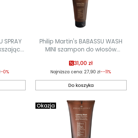
SU SPRAY
Philip Martin's BABASSU WASH
kszający
MINI szampon do włosów
l
dodający objętości 75 ml
31,00 zł
ł
-0%
Najniższa cena:
27,90 zł
--11%
Do koszyka
Okazja