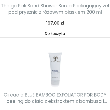
Thalgo Pink Sand Shower Scrub Peelingujący żel
pod prysznic z różowym piaskiem 200 ml
Cena
197,00 zł
Do koszyka
Circadia BLUE BAMBOO EXFOLIATOR FOR BODY
peeling do ciała z ekstraktem z bambusa i
nasion borówki 236 ml