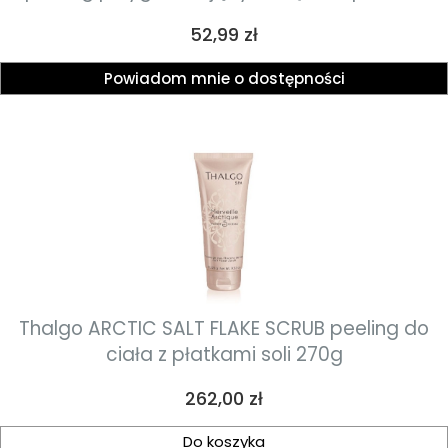
200ml
Cena
52,99 zł
Powiadom mnie o dostępności
Thalgo ARCTIC SALT FLAKE SCRUB peeling do
ciała z płatkami soli 270g
Cena
262,00 zł
Do koszyka