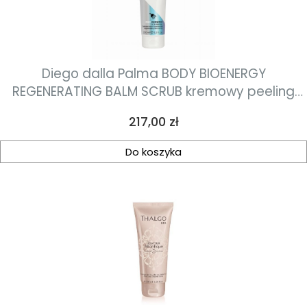
Diego dalla Palma BODY BIOENERGY
REGENERATING BALM SCRUB kremowy peeling
regenerujący 250 ml
Cena
217,00 zł
Do koszyka