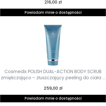
Cena
216,00 zł
Powiadom mnie o dostępności
Cosmedix POLISH DUAL-ACTION BODY SCRUB
zmiękczająco – złuszczający peeling do ciała o
działaniu odżywczym 180g
Cena
259,00 zł
Powiadom mnie o dostępności