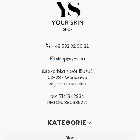
+48 532 32 00 22
sklep@y-s.eu
Skarbka z Gór 15U/U2
03-287 Warszawa
woj. mazowieckie
NIP: 7141842934
REGON: 380685271
Linki w stopce
KATEGORIE
Blog