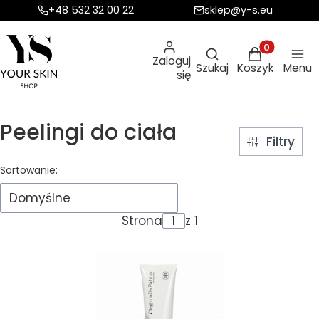
+48 532 32 00 22
sklep@y-s.eu
Otwórz wyszukiw
Produkty w ko
Zaloguj
Szukaj
Koszyk
Menu
się
Peelingi do ciała
Filtry
Lista produktów
Sortowanie:
Domyślne
Strona
z 1