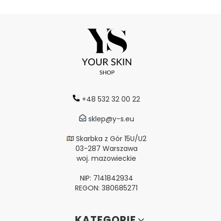
+48 532 32 00 22
sklep@y-s.eu
Skarbka z Gór 15U/U2
03-287 Warszawa
woj. mazowieckie
NIP: 7141842934
REGON: 380685271
Linki w stopce
KATEGORIE