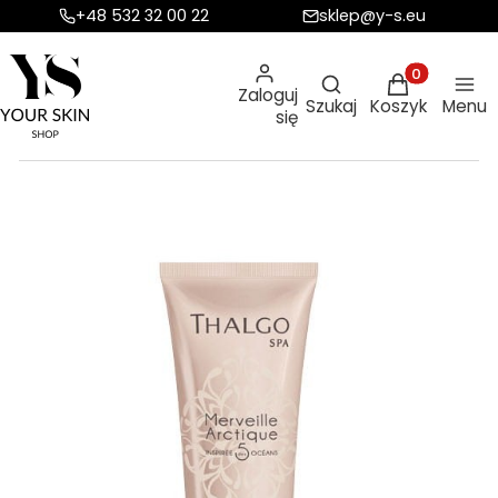
+48 532 32 00 22
sklep@y-s.eu
Otwórz wyszukiw
Produkty w ko
Zaloguj
Szukaj
Koszyk
Menu
się