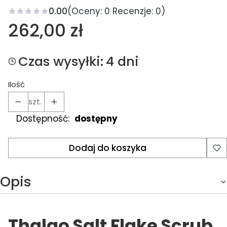
0.00
(Oceny: 0 Recenzje: 0)
Cena
262,00 zł
Czas wysyłki:
4 dni
Ilość
szt.
Dostępność:
dostępny
Dodaj do koszyka
Opis
Thalgo Salt Flake Scrub