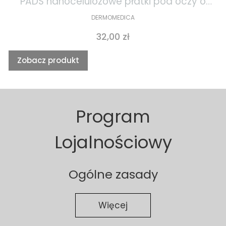
PADS nanocelulozowe płatki pod oczy o
działaniu gojącym i przeciwstarzeniowym
DERMOMEDICA
1szt
Cena
32,00 zł
Zobacz produkt
Program
Lojalnościowy
Ogólne zasady
Więcej