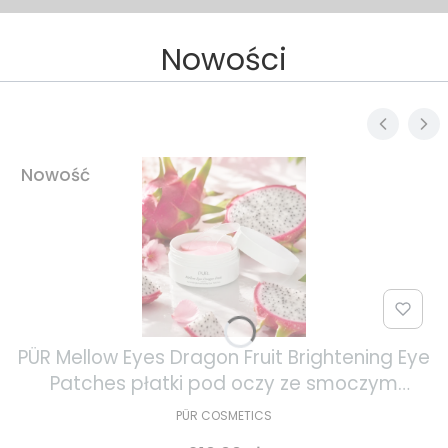
Nowości
Nowość
PÜR Mellow Eyes Dragon Fruit Brightening Eye
Patches płatki pod oczy ze smoczym
owocem 30 par
PÜR COSMETICS