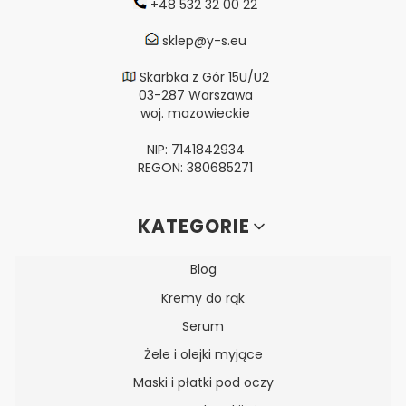
+48 532 32 00 22
sklep@y-s.eu
Skarbka z Gór 15U/U2
03-287 Warszawa
woj. mazowieckie
NIP: 7141842934
REGON: 380685271
Linki w stopce
KATEGORIE
Blog
Kremy do rąk
Serum
Żele i olejki myjące
Maski i płatki pod oczy