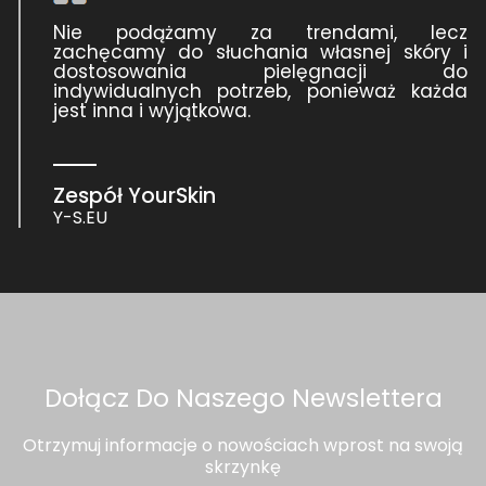
Nie podążamy za trendami, lecz
zachęcamy do słuchania własnej skóry i
dostosowania pielęgnacji do
indywidualnych potrzeb, ponieważ każda
jest inna i wyjątkowa.
Zespół YourSkin
Y-S.EU
Dołącz Do Naszego Newslettera
Otrzymuj informacje o nowościach wprost na swoją
skrzynkę