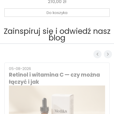
Cena
210,00 zł
Do koszyka
Zainspiruj się i odwiedź nasz
blog
05-08-2026
Retinol i witamina C — czy można
łączyć i jak