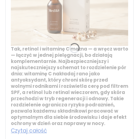
Tak, retinol i witaminę C można — a wręcz warto
— łączyć w jednej pielęgnacji, bo działają
komplementarnie. Najbezpieczniejszy i
najskuteczniejszy schemat to rozdzielenie pór
dnia:
witaminę C
nakładaj rano jako
antyoksydant, który chroni skórę przed
wolnymi rodnikami i rozświetla cerę pod filtrem
SPF, a
retinol
lub
retinal
wieczorem, gdy skóra
przechodzi w tryb regeneracji i odnowy. Takie
rozdzielenie ogranicza ryzyko podrażnień,
pozwala każdemu składnikowi pracować w
optymalnym dla siebie środowisku i daje efekt
ochrony w dzień oraz naprawy w nocy.
Czytaj całość