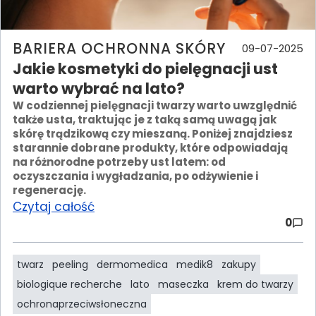
BARIERA OCHRONNA SKÓRY
09-07-2025
Jakie kosmetyki do pielęgnacji ust
warto wybrać na lato?
W codziennej pielęgnacji twarzy warto uwzględnić
także usta, traktując je z taką samą uwagą jak
skórę trądzikową czy mieszaną. Poniżej znajdziesz
starannie dobrane produkty, które odpowiadają
na różnorodne potrzeby ust latem: od
oczyszczania i wygładzania, po odżywienie i
regenerację.
Czytaj całość
0
twarz
peeling
dermomedica
medik8
zakupy
biologique recherche
lato
maseczka
krem do twarzy
ochronaprzeciwsłoneczna