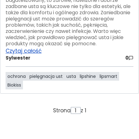
bagatelizowany, to zdrowe, nawilżone i dobrze
zadbane usta są kluczowe nie tylko dla estetyki, ale
także dla komfortu i ogólnego zdrowia. Zaniedbanie
pielęgnacji ust może prowadzić do szeregów
problemów, takich jak suchość, pęknięcia,
zaczerwienienie czy nawet infekcje. Warto więc
wiedzieć, jak prawidłowo pielęgnować usta i jakie
produkty mogą okazać się pomocne.
Czytaj całość
Sylwester
0
ochrona
pielęgnacja ust
usta
lipshine
lipsmart
Biokiss
Strona
z 1