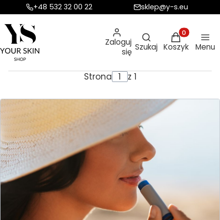
+48 532 32 00 22
sklep@y-s.eu
Otwórz wyszukiw
Produkty w ko
Zaloguj
Szukaj
Koszyk
Menu
się
Strona
z 1