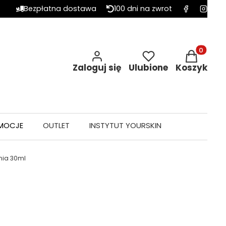
Bezpłatna dostawa
100 dni na zwrot
Produkty w 
Zaloguj się
Ulubione
Koszyk
MOCJE
OUTLET
INSTYTUT YOURSKIN
nia 30ml