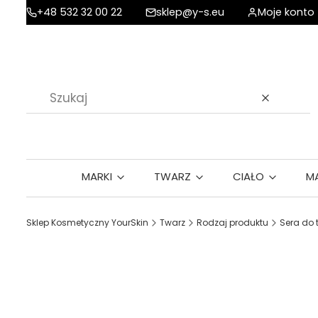
+48 532 32 00 22
sklep@y-s.eu
Moje konto
Wyczyść
MARKI
TWARZ
CIAŁO
M
Sklep Kosmetyczny YourSkin
Twarz
Rodzaj produktu
Sera do 