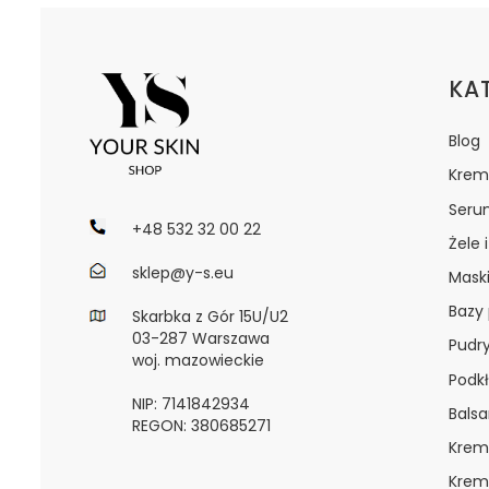
Lin
KA
Blog
Krem
Seru
+48 532 32 00 22
Żele 
sklep@y-s.eu
Maski
Bazy
Skarbka z Gór 15U/U2
03-287 Warszawa
Pudr
woj. mazowieckie
Podkł
NIP: 7141842934
Bals
REGON: 380685271
Krem
Krem