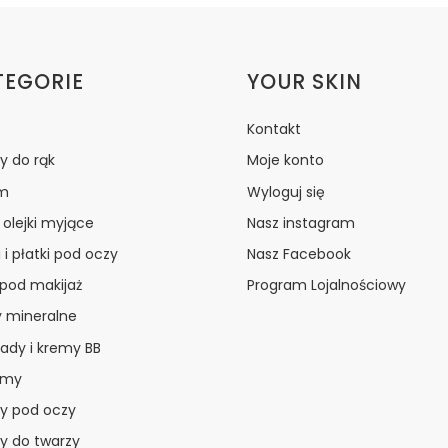
ki w stopce
TEGORIE
YOUR SKIN
Kontakt
y do rąk
Moje konto
m
Wyloguj się
i olejki myjące
Nasz instagram
 i płatki pod oczy
Nasz Facebook
 pod makijaż
Program Lojalnościowy
y mineralne
ady i kremy BB
amy
y pod oczy
y do twarzy