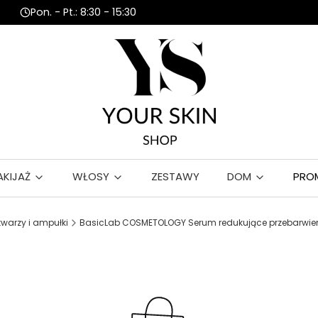
Pon. - Pt.: 8:30 - 15:30
AKIJAŻ
WŁOSY
ZESTAWY
DOM
PRO
twarzy i ampułki
BasicLab COSMETOLOGY Serum redukujące przebarwie