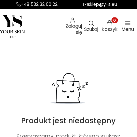
+48 532 32 00 22
sklep@y-s.eu
Otwórz wyszukiw
Produkty w ko
Zaloguj
Szukaj
Koszyk
Menu
się
Produkt jest niedostępny
Przepraszamy, produkt, którego szukasz