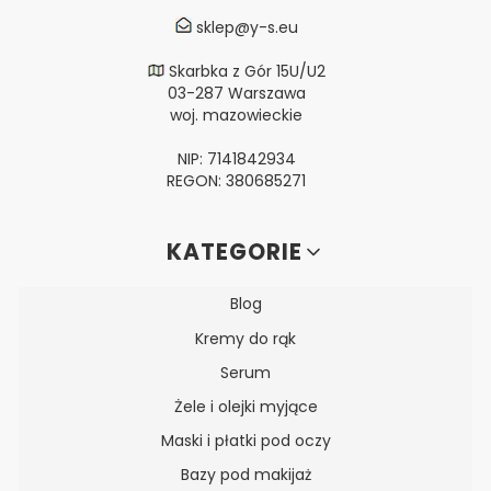
sklep@y-s.eu
Skarbka z Gór 15U/U2
03-287 Warszawa
woj. mazowieckie
NIP: 7141842934
REGON: 380685271
Linki w stopce
KATEGORIE
Blog
Kremy do rąk
Serum
Żele i olejki myjące
Maski i płatki pod oczy
Bazy pod makijaż