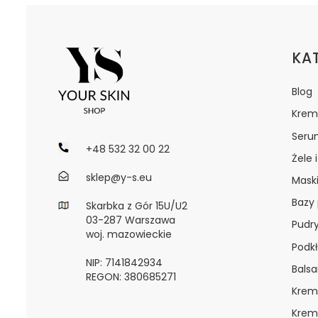
Lin
KA
Blog
Krem
Seru
+48 532 32 00 22
Żele 
sklep@y-s.eu
Maski
Bazy
Skarbka z Gór 15U/U2
03-287 Warszawa
Pudr
woj. mazowieckie
Podkł
NIP: 7141842934
Bals
REGON: 380685271
Krem
Krem