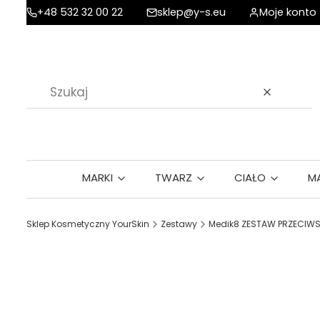
+48 532 32 00 22
sklep@y-s.eu
Moje konto
Wyczyść
MARKI
TWARZ
CIAŁO
M
Sklep Kosmetyczny YourSkin
Zestawy
Medik8 ZESTAW PRZECIWS