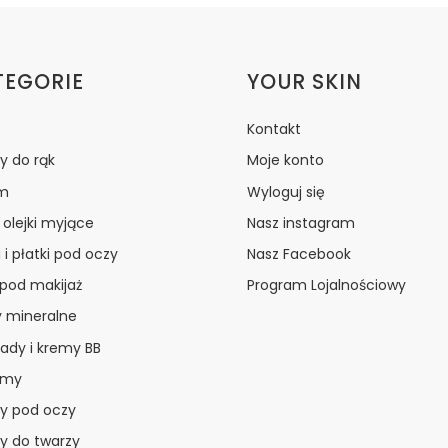
ki w stopce
TEGORIE
YOUR SKIN
Kontakt
y do rąk
Moje konto
m
Wyloguj się
i olejki myjące
Nasz instagram
 i płatki pod oczy
Nasz Facebook
 pod makijaż
Program Lojalnościowy
y mineralne
ady i kremy BB
amy
y pod oczy
y do twarzy