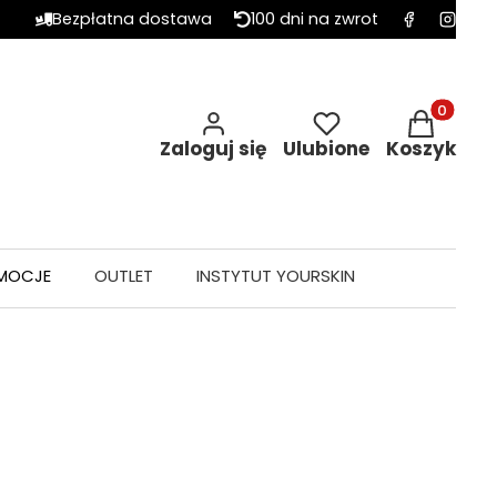
Bezpłatna dostawa
100 dni na zwrot
Produkty w 
Zaloguj się
Ulubione
Koszyk
MOCJE
OUTLET
INSTYTUT YOURSKIN