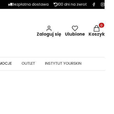
Bezpłatna dostawa
100 dni na zwrot
Produkty w 
Zaloguj się
Ulubione
Koszyk
MOCJE
OUTLET
INSTYTUT YOURSKIN