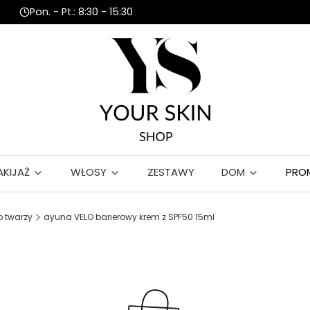
Pon. - Pt.: 8:30 - 15:30
AKIJAŻ
WŁOSY
ZESTAWY
DOM
PRO
 twarzy
ayuna VELO barierowy krem z SPF50 15ml