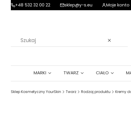
+48 532 32 00 22
sklep@y-s.eu
Moje konto
Wyczyść
MARKI
TWARZ
CIAŁO
M
Sklep Kosmetyczny YourSkin
Twarz
Rodzaj produktu
Kremy do