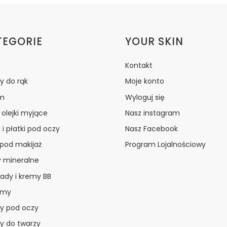
ki w stopce
TEGORIE
YOUR SKIN
Kontakt
y do rąk
Moje konto
m
Wyloguj się
i olejki myjące
Nasz instagram
 i płatki pod oczy
Nasz Facebook
 pod makijaż
Program Lojalnościowy
y mineralne
ady i kremy BB
amy
y pod oczy
y do twarzy