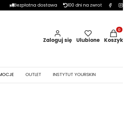
Bezpłatna dostawa
100 dni na zwrot
Produkty w 
Zaloguj się
Ulubione
Koszyk
MOCJE
OUTLET
INSTYTUT YOURSKIN