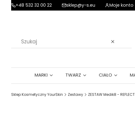
+48 532 32 00 22
sklep@y-s.eu
Moje konto
Wyczyść
MARKI
TWARZ
CIAŁO
M
Sklep Kosmetyczny YourSkin
Zestawy
ZESTAW Medik8 - REFLECT