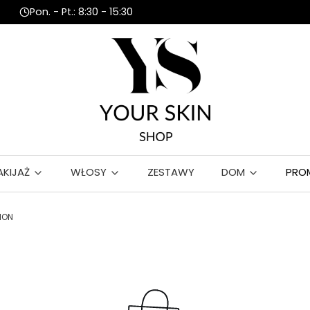
Pon. - Pt.: 8:30 - 15:30
AKIJAŻ
WŁOSY
ZESTAWY
DOM
PRO
ION