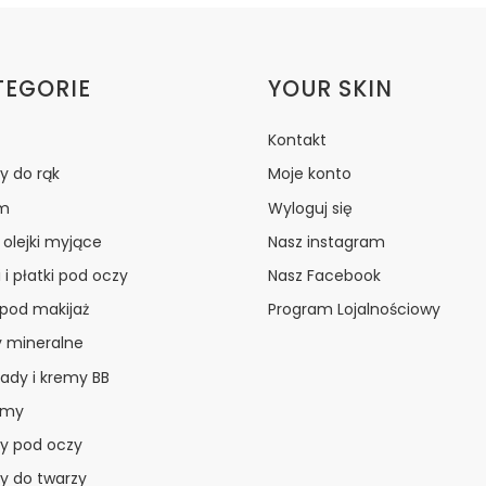
ki w stopce
TEGORIE
YOUR SKIN
Kontakt
y do rąk
Moje konto
m
Wyloguj się
i olejki myjące
Nasz instagram
 i płatki pod oczy
Nasz Facebook
 pod makijaż
Program Lojalnościowy
y mineralne
ady i kremy BB
amy
y pod oczy
y do twarzy