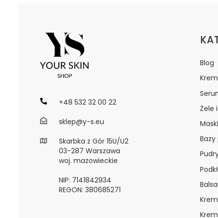
Lin
KA
Blog
Krem
Seru
+48 532 32 00 22
Żele 
sklep@y-s.eu
Maski
Bazy
Skarbka z Gór 15U/U2
03-287 Warszawa
Pudr
woj. mazowieckie
Podkł
NIP: 7141842934
Bals
REGON: 380685271
Krem
Krem