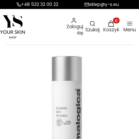
+48 532 32 00 22
sklep@y-s.eu
Otwórz wyszukiw
Produkty w ko
Zaloguj
Szukaj
Koszyk
Menu
się