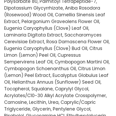
Polysorbate 80, Palmitoyl Tetrapeptide-7,
Dipotassium Glycyrrhizate, Aniba Rosodora
(Rosewood) Wood Oil, Camellia Sinensis Leaf
Extract, Pelargonium Graveolens Flower Oil,
Eugenia Caryophyllus (Clove) Leaf Oil,
Laminaria Digitata Extract, Saccharomyces
Cerevisiae Extract, Rosa Damascena Flower Oil,
Eugenia Caryophyllus (Clove) Bud Oil, Citrus
Limon (Lemon) Peel Oil, Cupressus
Sempervirens Leaf Oil, Cymbopogon Martini Oil,
Cymbopogon Schoenanthus Oil, Citrus Limon
(Lemon) Peel Extract, Eucalyptus Globulus Leaf
Oil, Helianthus Annuus (Sunflower) Seed Oil,
Tocopherol, Squalane, Caprylyl Glycol,
Acrylates/C10-30 Alkyl Acrylate Crosspolymer,
Carnosine, Lecithin, Urea, Caprylic/Capric
Triglyceride, Glycerin, Pentylene Glycol,
Bisabolol, Glucosamine HCl, Ethylhexylglycerin,