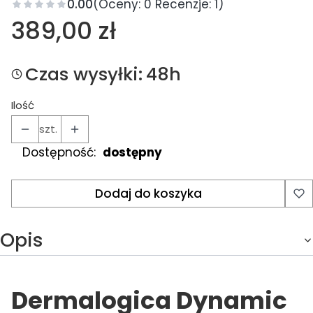
0.00
(Oceny: 0 Recenzje: 1)
Cena
389,00 zł
Czas wysyłki:
48h
Ilość
szt.
Dostępność:
dostępny
Dodaj do koszyka
Opis
Dermalogica Dynamic