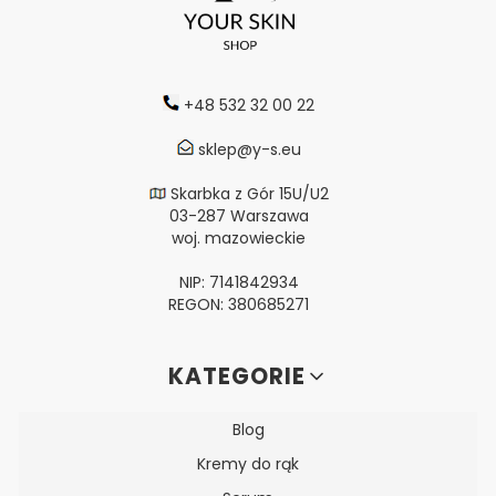
+48 532 32 00 22
sklep@y-s.eu
Skarbka z Gór 15U/U2
03-287 Warszawa
woj. mazowieckie
NIP: 7141842934
REGON: 380685271
Linki w stopce
KATEGORIE
Blog
Kremy do rąk