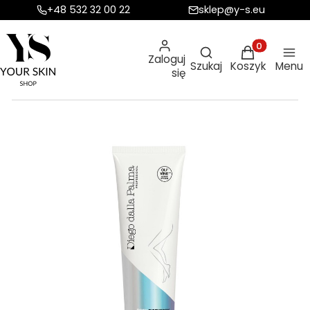
+48 532 32 00 22
sklep@y-s.eu
Otwórz wyszukiw
Produkty w ko
Zaloguj
Szukaj
Koszyk
Menu
się