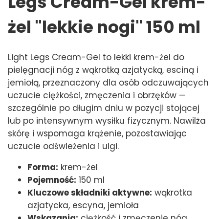
Legs Cream-Gel krem-
żel "lekkie nogi" 150 ml
Light Legs Cream-Gel to lekki krem-żel do
pielęgnacji nóg z wąkrotką azjatycką, esciną i
jemiołą, przeznaczony dla osób odczuwających
uczucie ciężkości, zmęczenia i obrzęków —
szczególnie po długim dniu w pozycji stojącej
lub po intensywnym wysiłku fizycznym. Nawilża
skórę i wspomaga krążenie, pozostawiając
uczucie odświeżenia i ulgi.
Forma:
krem-żel
Pojemność:
150 ml
Kluczowe składniki aktywne:
wąkrotka
azjatycka, escyna, jemioła
Wskazania:
ciężkość i zmęczenie nóg,