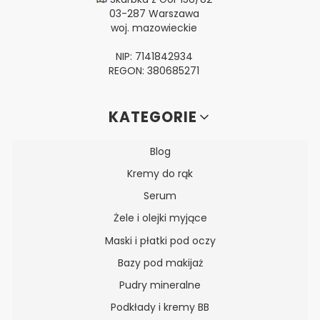
03-287 Warszawa
woj. mazowieckie
NIP: 7141842934
REGON: 380685271
Linki w stopce
KATEGORIE
Blog
Kremy do rąk
Serum
Żele i olejki myjące
Maski i płatki pod oczy
Bazy pod makijaż
Pudry mineralne
Podkłady i kremy BB