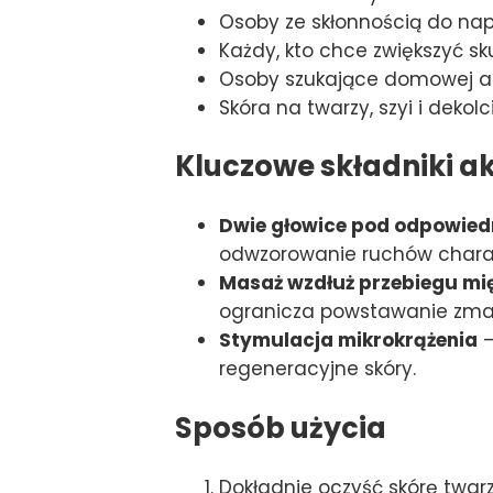
Osoby ze skłonnością do napi
Każdy, kto chce zwiększyć 
Osoby szukające domowej alt
Skóra na twarzy, szyi i deko
Kluczowe składniki a
Dwie głowice pod odpowie
odwzorowanie ruchów charak
Masaż wzdłuż przebiegu mi
ogranicza powstawanie zmar
Stymulacja mikrokrążenia
–
regeneracyjne skóry.
Sposób użycia
Dokładnie oczyść skórę twar