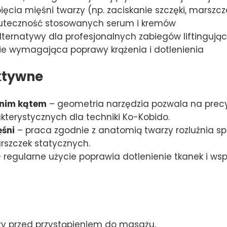
ęcia mięśni twarzy (np. zaciskanie szczęki, marszcz
skuteczność stosowanych serum i kremów
ernatywy dla profesjonalnych zabiegów liftingują
lcie wymagająca poprawy krążenia i dotlenienia
ktywne
dnim kątem
– geometria narzędzia pozwala na precyz
terystycznych dla techniki Ko-Kobido.
ęśni
– praca zgodnie z anatomią twarzy rozluźnia sp
szczek statycznych.
 regularne użycie poprawia dotlenienie tkanek i w
zy przed przystąpieniem do masażu.