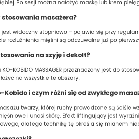
łębiej. Po sesji można nałożyć maskę lub krem pielę
ty stosowania masażera?
 jest widoczny stopniowo – pojawia się przy regular
cie rozluźnienia mięśni są odczuwalne już po pierws
tosowania na szyję i dekolt?
 KO-KOBIDO MASSAGER przeznaczony jest do stosowani
żyć na wszystkie te obszary.
-Kobido i czym różni się od zwykłego masa
asażu twarzy, której ruchy prowadzone są ściśle wz
ęśniowe i unosi skórę. Efekt liftingujący jest wyraźn
ego, dlatego technikę tę określa się mianem niech
arszczki?