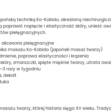
pońską techniką Ko-Kobido, określaną niechirurgiczn
ą poprawić napięcie i elastyczność skóry, unieść owa
tów pielęgnacyjnych.
 akcesoria pielęgnacyjne
ika masażu Ko-Kobido (japoński masaż twarzy)
ędrnienie, poprawa elastyczności i krążenia
skóry, zmarszczki, spięte mięśnie twarzy, utrata owa
–3 razy w tygodniu
a, dekolt
ztuka
asażu twarzy, której historia sięga XV wieku. Trad