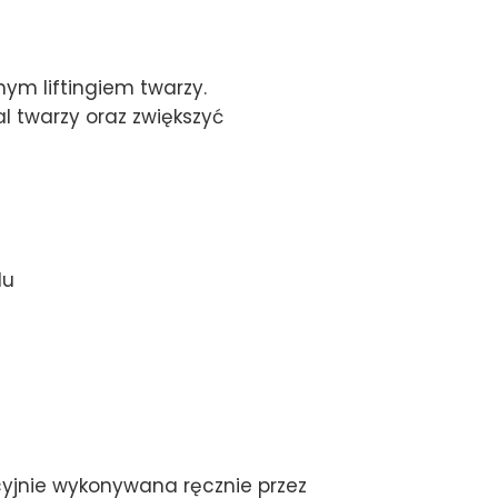
ym liftingiem twarzy.
l twarzy oraz zwiększyć
lu
ycyjnie wykonywana ręcznie przez