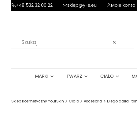
+48 532 32 00 22
sklep@y-s.eu
Moje konto
Wyczyść
MARKI
TWARZ
CIAŁO
M
Sklep Kosmetyczny YourSkin
Ciało
Akcesoria
Diego dalla Pa