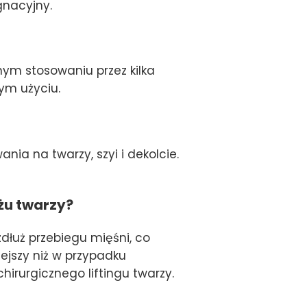
gnacyjny.
nym stosowaniu przez kilka
zym użyciu.
a na twarzy, szyi i dekolcie.
żu twarzy?
dłuż przebiegu mięśni, co
iejszy niż w przypadku
irurgicznego liftingu twarzy.