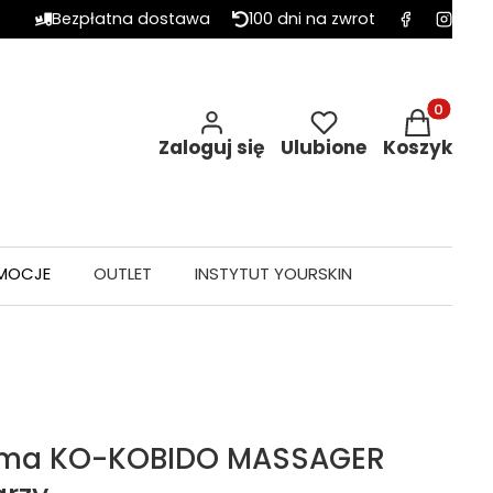
Bezpłatna dostawa
100 dni na zwrot
Produkty w 
Zaloguj się
Ulubione
Koszyk
MOCJE
OUTLET
INSTYTUT YOURSKIN
alma KO-KOBIDO MASSAGER