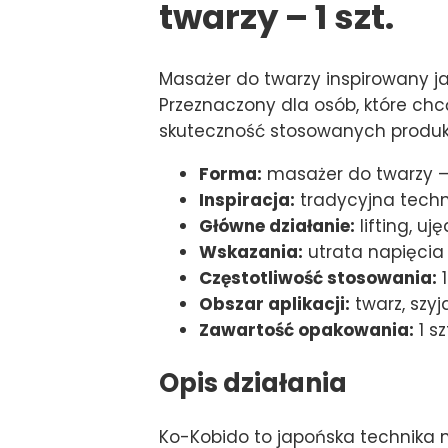
twarzy – 1 szt.
Masażer do twarzy inspirowany ja
Przeznaczony dla osób, które chc
skuteczność stosowanych produk
Forma:
masażer do twarzy –
Inspiracja:
tradycyjna techn
Główne działanie:
lifting, uj
Wskazania:
utrata napięcia 
Częstotliwość stosowania:
1
Obszar aplikacji:
twarz, szyj
Zawartość opakowania:
1 s
Opis działania
Ko-Kobido to japońska technika m