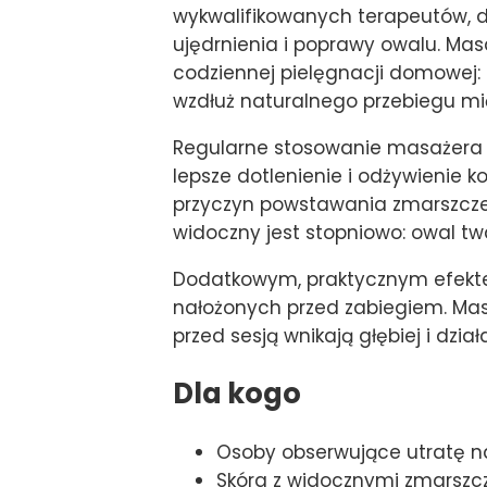
wykwalifikowanych terapeutów, d
ujędrnienia i poprawy owalu. M
codziennej pielęgnacji domowej: 
wzdłuż naturalnego przebiegu mię
Regularne stosowanie masażera w
lepsze dotlenienie i odżywienie 
przyczyn powstawania zmarszczek
widoczny jest stopniowo: owal tw
Dodatkowym, praktycznym efekte
nałożonych przed zabiegiem. Masa
przed sesją wnikają głębiej i dzia
Dla kogo
Osoby obserwujące utratę na
Skóra z widocznymi zmarszcz