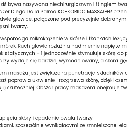
ziś bywa nazywana niechirurgicznym liftingiem twa
asażer Diego Dalla Palma KO-KOBIDO MASSAGER prze
dwie głowice, połączone pod precyzyjnie dobranym k
śni twarzy.
spomaga mikrokrążenie w skórze i tkankach leżącyc
komórek. Ruch głowic rozluźnia nadmiernie napięte m
 statycznych – i jednocześnie stymuluje skórę do p
arzy wydaje się bardziej wymodelowany, a skóra gę
m masażu jest zwiększona penetracja składników 
ż poprawia ukrwienie i rozgrzewa skórę, dzięki cz
łają skuteczniej. Obszar pracy masażera obejmuje twar
pięcia skóry i opadanie owalu twarzy
kami, szczególnie wynikającymi ze zmniejszonej ela