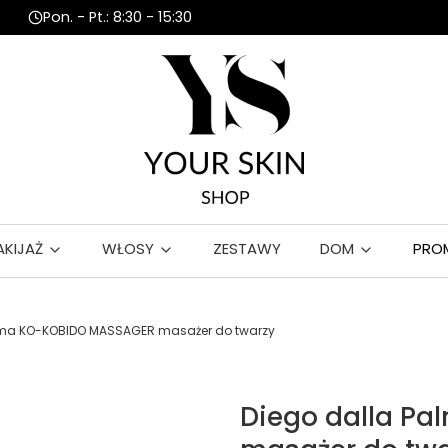
Pon. - Pt.: 8:30 - 15:30
AKIJAŻ
WŁOSY
ZESTAWY
DOM
PRO
lma KO-KOBIDO MASSAGER masażer do twarzy
Diego dalla P