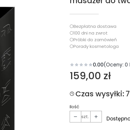
masażer do twa
Bezpłatna dostawa
100 dni na zwrot
Próbki do zamówień
Porady kosmetologa
0.00
(Oceny: 0 
Cena
159,00 zł
Czas wysyłki:
Ilość
szt.
Dostępno