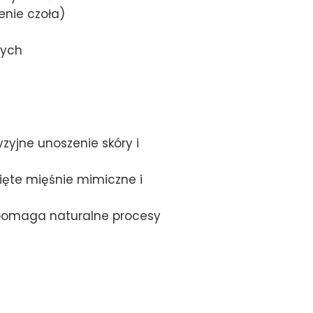
enie czoła)
cych
yjne unoszenie skóry i
ięte mięśnie mimiczne i
spomaga naturalne procesy