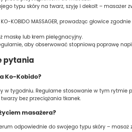
ego typu skóry na twarz, szyję i dekolt – masażer z
O-KOBIDO MASSAGER, prowadząc głowice zgodnie 
ż maskę lub krem pielęgnacyjny.
 regularnie, aby obserwować stopniową poprawę napię
e pytania
ra Ko-Kobido?
azy w tygodniu. Regularne stosowanie w tym rytmie
twarzy bez przeciążania tkanek.
 użyciem masażera?
erum odpowiednie do swojego typu skóry – masaż z