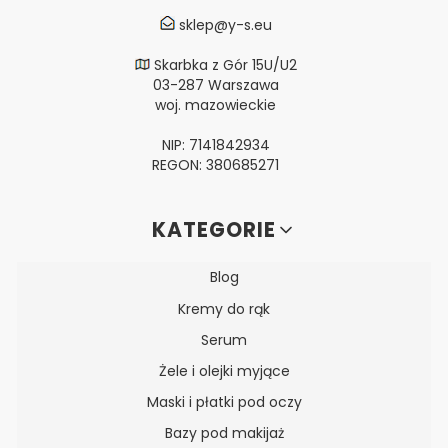
sklep@y-s.eu
Skarbka z Gór 15U/U2
03-287 Warszawa
woj. mazowieckie
NIP: 7141842934
REGON: 380685271
Linki w stopce
KATEGORIE
Blog
Kremy do rąk
Serum
Żele i olejki myjące
Maski i płatki pod oczy
Bazy pod makijaż