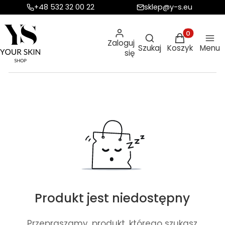
+48 532 32 00 22
sklep@y-s.eu
Otwórz wyszukiw
Produkty w ko
Zaloguj
Szukaj
Koszyk
Menu
się
Produkt jest niedostępny
Przepraszamy, produkt, którego szukasz