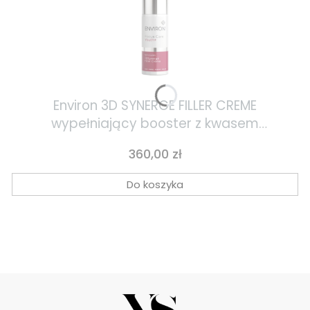
Environ 3D SYNERGE FILLER CREME
wypełniający booster z kwasem
hialuronowym 30ml
Cena
360,00 zł
Do koszyka