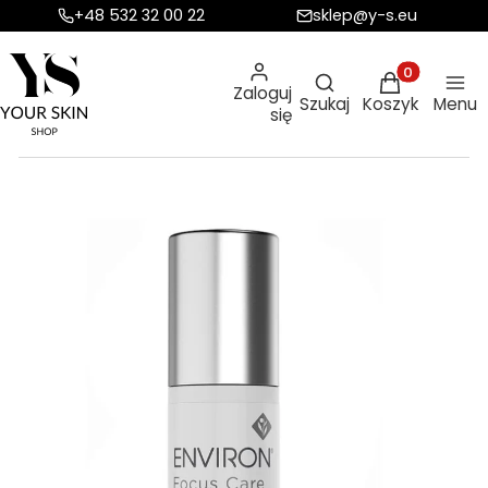
+48 532 32 00 22
sklep@y-s.eu
Otwórz wyszukiw
Produkty w ko
Zaloguj
Szukaj
Koszyk
Menu
się