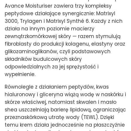
Avance Moisturiser zawiera trzy kompleksy
peptydowe działające synergicznie: Matrixyl
3000, Trylagen i Matrixyl Synthé 6. Każdy z nich
działa na innym poziomie macierzy
zewnątrzkomórkowej skóry — razem stymulują
fibroblasty do produkcji kolagenu, elastyny oraz
glikozaminoglikanów, czyli podstawowych
składników budulcowych skóry
odpowiedzialnych za jej sprężystość i
wypełnienie.
Równolegle z działaniem peptydów, kwas
hialuronowy i gliceryna wiążą wodę w naskórku i
skórze właściwej, natomiast skwalen i masło
shea uszczelniają barierę lipidową, ograniczając
przeznaskórkową utratę wody (TEWL). Dzięki
temu krem działa jednocześnie na płaszczyźnie