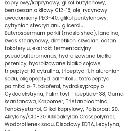
kaprylowy/kaprynowy, glikol butylenowy,
benzoesan alkilowy C12-15, olej rycynowy
uwodorniony PEG-40, glikol pentylenowy,
cytrynian stearynianu glicerolu,
Butyrospermum parkii (masło shea), lanolina,
kwas stearynowy, dimetikon, skwalan, octan
tokoferylu, ekstrakt fermentacyjny
pseudoalteromonas, hydrolizowane białko
pszenicy, hydrolizowane białko sojowe,
tripeptyd-10 cytrulina, tripeptyd-1, hialuronian
sodu, oligopeptyd palmitoilu, tetrapeptyd
palmitoilo-7, tokoferol, hydroksypropylo
Cyklodekstryna, Palmitoyl Tripeptide-38, Guma
ksantanowa, Karbomer, Trietanoloamina,
Fenoksyetanol, Glikol kaprylowy, Polisorbat 20,
Akrylany/C10-30 Alkiloakrylan Crosspolymer,
Wodorotlenek sodu, Disodowy EDTA, Lecytyna,