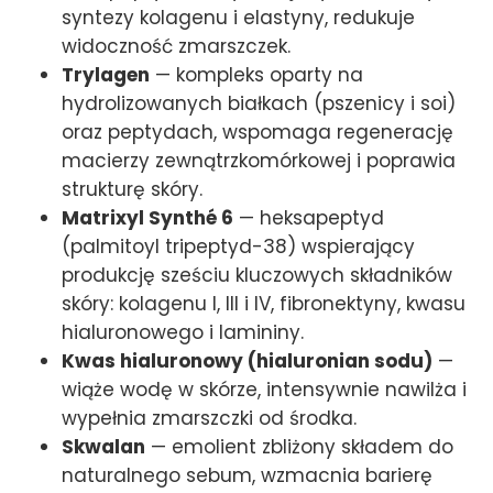
syntezy kolagenu i elastyny, redukuje
widoczność zmarszczek.
Trylagen
— kompleks oparty na
hydrolizowanych białkach (pszenicy i soi)
oraz peptydach, wspomaga regenerację
macierzy zewnątrzkomórkowej i poprawia
strukturę skóry.
Matrixyl Synthé 6
— heksapeptyd
(palmitoyl tripeptyd-38) wspierający
produkcję sześciu kluczowych składników
skóry: kolagenu I, III i IV, fibronektyny, kwasu
hialuronowego i lamininy.
Kwas hialuronowy (hialuronian sodu)
—
wiąże wodę w skórze, intensywnie nawilża i
wypełnia zmarszczki od środka.
Skwalan
— emolient zbliżony składem do
naturalnego sebum, wzmacnia barierę