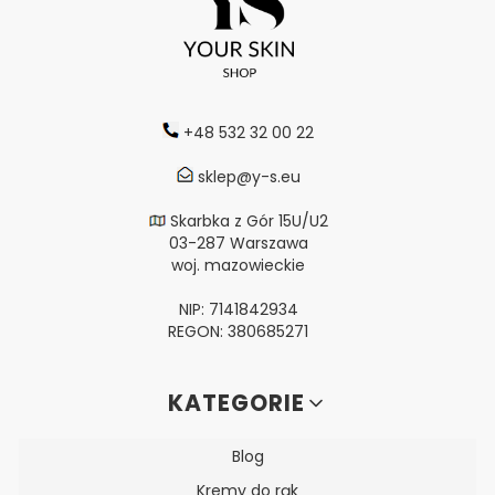
+48 532 32 00 22
sklep@y-s.eu
Skarbka z Gór 15U/U2
03-287 Warszawa
woj. mazowieckie
NIP: 7141842934
REGON: 380685271
Linki w stopce
KATEGORIE
Blog
Kremy do rąk