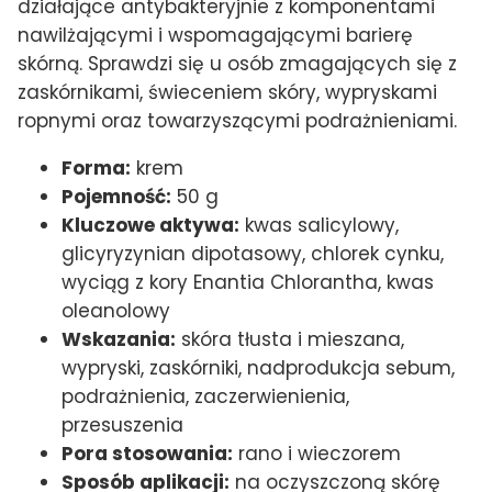
działające antybakteryjnie z komponentami
nawilżającymi i wspomagającymi barierę
skórną. Sprawdzi się u osób zmagających się z
zaskórnikami, świeceniem skóry, wypryskami
ropnymi oraz towarzyszącymi podrażnieniami.
Forma:
krem
Pojemność:
50 g
Kluczowe aktywa:
kwas salicylowy,
glicyryzynian dipotasowy, chlorek cynku,
wyciąg z kory Enantia Chlorantha, kwas
oleanolowy
Wskazania:
skóra tłusta i mieszana,
wypryski, zaskórniki, nadprodukcja sebum,
podrażnienia, zaczerwienienia,
przesuszenia
Pora stosowania:
rano i wieczorem
Sposób aplikacji:
na oczyszczoną skórę