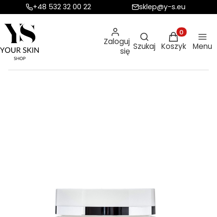
+48 532 32 00 22
sklep@y-s.eu
Otwórz wyszukiw
Produkty w ko
Zaloguj
Szukaj
Koszyk
Menu
się