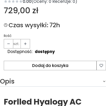
0.00
(Oceny: 0 Recenzje: 0)
Cena
729,00 zł
Czas wysyłki:
72h
Ilość
szt.
Dostępność:
dostępny
Dodaj do koszyka
Opis
Forlled Hyalogy AC