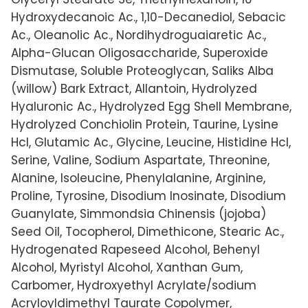
Hydroxydecanoic Ac., 1,10-Decanediol, Sebacic
Ac., Oleanolic Ac., Nordihydroguaiaretic Ac.,
Alpha-Glucan Oligosaccharide, Superoxide
Dismutase, Soluble Proteoglycan, Saliks Alba
(willow) Bark Extract, Allantoin, Hydrolyzed
Hyaluronic Ac., Hydrolyzed Egg Shell Membrane,
Hydrolyzed Conchiolin Protein, Taurine, Lysine
Hcl, Glutamic Ac., Glycine, Leucine, Histidine Hcl,
Serine, Valine, Sodium Aspartate, Threonine,
Alanine, Isoleucine, Phenylalanine, Arginine,
Proline, Tyrosine, Disodium Inosinate, Disodium
Guanylate, Simmondsia Chinensis (jojoba)
Seed Oil, Tocopherol, Dimethicone, Stearic Ac.,
Hydrogenated Rapeseed Alcohol, Behenyl
Alcohol, Myristyl Alcohol, Xanthan Gum,
Carbomer, Hydroxyethyl Acrylate/sodium
Acryloyldimethyl Taurate Copolymer,