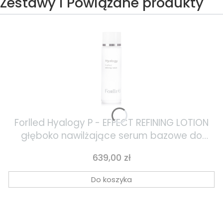
Zestawy i Powiązane produkty
Forlled Hyalogy P - EFFECT REFINING LOTION
głęboko nawilżające serum bazowe do
twarzy 150ml
Cena
639,00 zł
Do koszyka