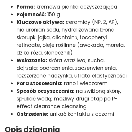
Forma:
kremowa pianka oczyszczająca
Pojemność:
150 g
Kluczowe aktywa:
ceramidy (NP, 2, AP),
hialuronian sodu, hydrolizowana błona
skorupki jajka, allantoinа, tocopheryl
retinoate, oleje roślinne (awokado, morela,
dzika róża, słonecznik)
Wskazania:
skóra wrażliwa, sucha,
dojrzała; podrażnienia, zaczerwienienia,
rozszerzone naczynka, utrata elastyczności
Pora stosowania:
rano i wieczorem
Sposób oczyszczania:
na zwilżoną skórę,
spłukać wodą; możliwy drugi etap po P-
effect clearance cleansing
Ostrzeżenie:
unikać kontaktu z oczami
Opis działania