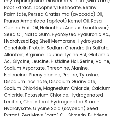
Phytosphingosine, Dioscorea Villosa (wild Yam)
Root Extract, Tocopheryl Retinoate, Retinyl
Palmitate, Persea Gratissima (avocado) Oil,
Prunus Armeniaca (apricot) Kernel Oil, Rosa
Canina Fruit Oil, Helianthus Annuus (sunflower)
Seed Oil, Natto Gum, Hydrolyzed Hyaluronic Ac.,
Hydrolyzed Egg Shell Membrane, Hydrolyzed
Conchiolin Protein, Sodium Chondroitin Sulfate,
Allantoin, Arginine, Taurine, Lysine Hcl, Glutamic
Ac., Glycine, Leucine, Histidine Hcl, Serine, Valine,
Sodium Aspartate, Threonine, Alanine,
Isoleucine, Phenylalanine, Proline, Tyrosine,
Disodium Inosinate, Disodium Guanylate,
Sodium Chloride, Magnesium Chloride, Calcium
Chloride, Potassium Chloride, Hydrogenated
Lecithin, Cholesterol, Hydrogenated Starch
Hydrolysate, Glycine Soja (soybean) Seed
Extract, Zea Mays (corn) Oil, Glycerin, Butylene