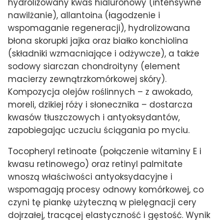
hydrolizowany kwas hialuronowy (intensywne
nawilżanie), allantoinа (łagodzenie i
wspomaganie regeneracji), hydrolizowana
błona skorupki jajka oraz białko konchiolina
(składniki wzmacniające i odżywcze), a także
sodowy siarczan chondroityny (element
macierzy zewnątrzkomórkowej skóry).
Kompozycja olejów roślinnych – z awokado,
moreli, dzikiej róży i słonecznika – dostarcza
kwasów tłuszczowych i antyoksydantów,
zapobiegając uczuciu ściągania po myciu.
Tocopheryl retinoate (połączenie witaminy E i
kwasu retinowego) oraz retinyl palmitate
wnoszą właściwości antyoksydacyjne i
wspomagają procesy odnowy komórkowej, co
czyni tę piankę użyteczną w pielęgnacji cery
dojrzałej, tracącej elastyczność i gęstość. Wynik