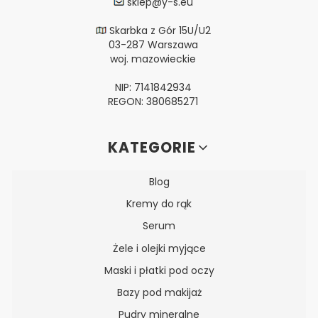
sklep@y-s.eu
Skarbka z Gór 15U/U2
03-287 Warszawa
woj. mazowieckie
NIP: 7141842934
REGON: 380685271
Linki w stopce
KATEGORIE
Blog
Kremy do rąk
Serum
Żele i olejki myjące
Maski i płatki pod oczy
Bazy pod makijaż
Pudry mineralne