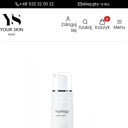
+48 532 32 00 22
sklep@y-s.eu
Otwórz wyszukiw
Produkty w ko
Zaloguj
Szukaj
Koszyk
Menu
się