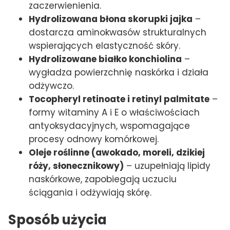
zaczerwienienia.
Hydrolizowana błona skorupki jajka
–
dostarcza aminokwasów strukturalnych
wspierających elastyczność skóry.
Hydrolizowane białko konchiolina
–
wygładza powierzchnię naskórka i działa
odżywczo.
Tocopheryl retinoate i retinyl palmitate
–
formy witaminy A i E o właściwościach
antyoksydacyjnych, wspomagające
procesy odnowy komórkowej.
Oleje roślinne (awokado, moreli, dzikiej
róży, słonecznikowy)
– uzupełniają lipidy
naskórkowe, zapobiegają uczuciu
ściągania i odżywiają skórę.
Sposób użycia