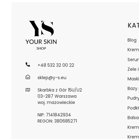
Lin
KA
Blog
Krem
Seru
+48 532 32 00 22
Żele 
sklep@y-s.eu
Maski
Bazy
Skarbka z Gór 15U/U2
03-287 Warszawa
Pudr
woj. mazowieckie
Podkł
NIP: 7141842934
Bals
REGON: 380685271
Krem
Krem