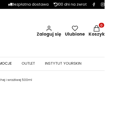
Bezpłatna dostawa
100 dni na zwrot
Produkty w 
Zaloguj się
Ulubione
Koszyk
MOCJE
OUTLET
INSTYTUT YOURSKIN
hej i wrażliwej 500ml