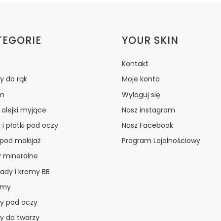
ki w stopce
TEGORIE
YOUR SKIN
Kontakt
y do rąk
Moje konto
m
Wyloguj się
i olejki myjące
Nasz instagram
 i płatki pod oczy
Nasz Facebook
 pod makijaż
Program Lojalnościowy
y mineralne
ady i kremy BB
amy
y pod oczy
y do twarzy