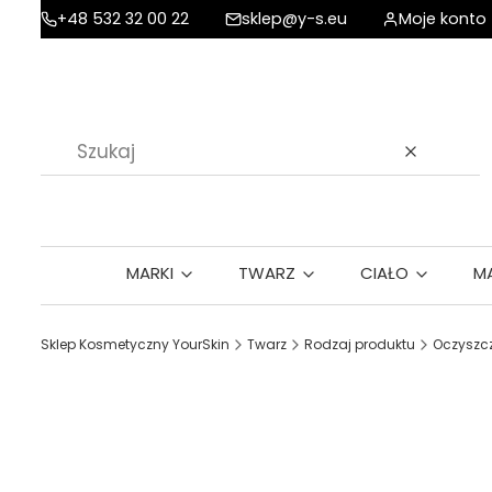
+48 532 32 00 22
sklep@y-s.eu
Moje konto
Wyczyść
MARKI
TWARZ
CIAŁO
M
Sklep Kosmetyczny YourSkin
Twarz
Rodzaj produktu
Oczyszcz