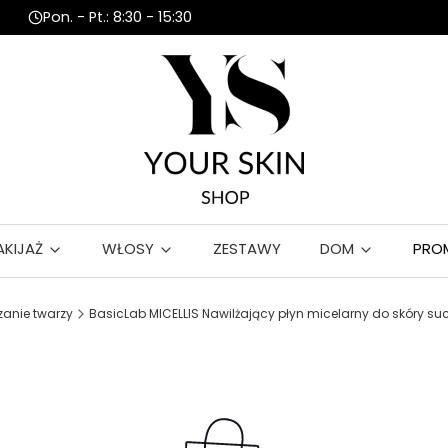
Pon. - Pt.: 8:30 - 15:30
AKIJAŻ
WŁOSY
ZESTAWY
DOM
PRO
anie twarzy
BasicLab MICELLIS Nawilżający płyn micelarny do skóry suc