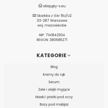
sklep@y-s.eu
Skarbka z Gór 15U/U2
03-287 Warszawa
woj. mazowieckie
NIP: 7141842934
REGON: 380685271
Linki w stopce
KATEGORIE
Blog
Kremy do rąk
Serum
Żele i olejki myjące
Maski i płatki pod oczy
Bazy pod makijaż