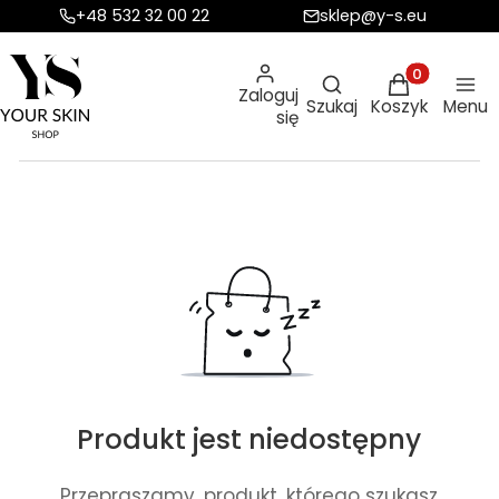
+48 532 32 00 22
sklep@y-s.eu
Otwórz wyszukiw
Produkty w ko
Zaloguj
Szukaj
Koszyk
Menu
się
Produkt jest niedostępny
Przepraszamy, produkt, którego szukasz