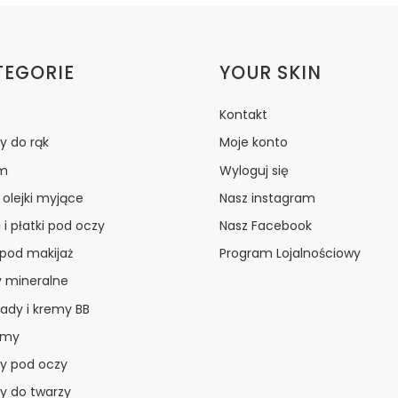
ki w stopce
TEGORIE
YOUR SKIN
Kontakt
y do rąk
Moje konto
m
Wyloguj się
i olejki myjące
Nasz instagram
 i płatki pod oczy
Nasz Facebook
 pod makijaż
Program Lojalnościowy
y mineralne
ady i kremy BB
amy
y pod oczy
y do twarzy