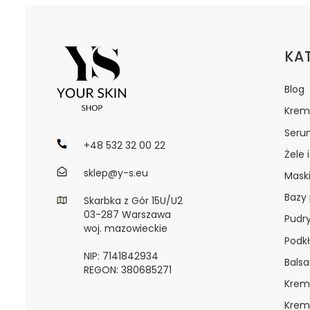
Lin
KA
Blog
Krem
Seru
+48 532 32 00 22
Żele 
sklep@y-s.eu
Maski
Bazy
Skarbka z Gór 15U/U2
03-287 Warszawa
Pudr
woj. mazowieckie
Podkł
NIP: 7141842934
Bals
REGON: 380685271
Krem
Krem