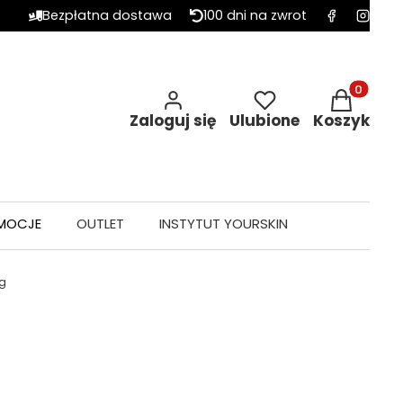
Bezpłatna dostawa
100 dni na zwrot
Produkty w 
Zaloguj się
Ulubione
Koszyk
MOCJE
OUTLET
INSTYTUT YOURSKIN
5g