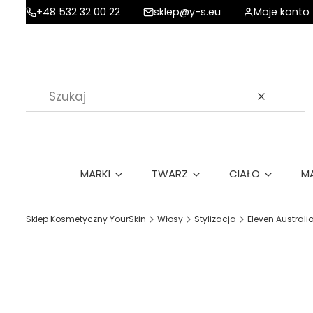
+48 532 32 00 22
sklep@y-s.eu
Moje konto
Wyczyść
MARKI
TWARZ
CIAŁO
M
Sklep Kosmetyczny YourSkin
Włosy
Stylizacja
Eleven Austral