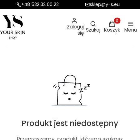
+48 532 32 00 22
sklep@y-s.eu
Otwórz wyszukiw
Produkty w ko
Zaloguj
Szukaj
Koszyk
Menu
się
Produkt jest niedostępny
Przepraszamy, produkt, którego szukasz