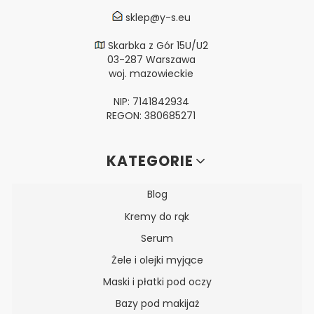
sklep@y-s.eu
Skarbka z Gór 15U/U2
03-287 Warszawa
woj. mazowieckie
NIP: 7141842934
REGON: 380685271
Linki w stopce
KATEGORIE
Blog
Kremy do rąk
Serum
Żele i olejki myjące
Maski i płatki pod oczy
Bazy pod makijaż