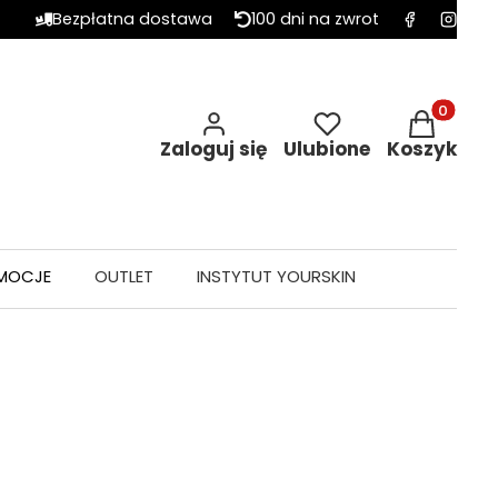
Bezpłatna dostawa
100 dni na zwrot
Produkty w 
Zaloguj się
Ulubione
Koszyk
MOCJE
OUTLET
INSTYTUT YOURSKIN