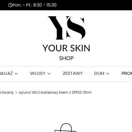
Pon. - Pt.: 8:30 - 15:30
AKIJAŻ
WŁOSY
ZESTAWY
DOM
PRO
 twarzy
ayuna VELO barierowy krem z SPF50 15ml