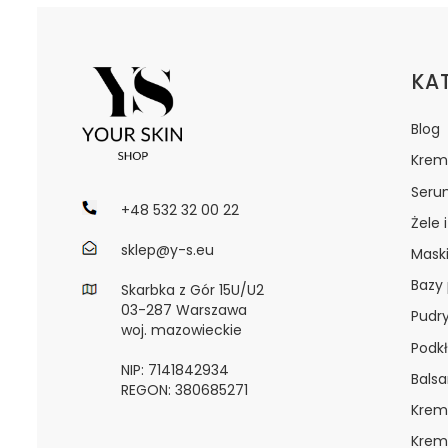
Lin
KA
Blog
Krem
Seru
+48 532 32 00 22
Żele 
sklep@y-s.eu
Maski
Bazy
Skarbka z Gór 15U/U2
03-287 Warszawa
Pudr
woj. mazowieckie
Podkł
NIP: 7141842934
Bals
REGON: 380685271
Krem
Krem