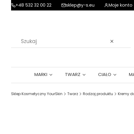
+48 532 32 00 22
sklep@y-s.eu
Moje konto
Wyczyść
MARKI
TWARZ
CIAŁO
M
Sklep Kosmetyczny YourSkin
Twarz
Rodzaj produktu
Kremy do