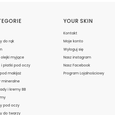
ki w stopce
TEGORIE
YOUR SKIN
Kontakt
y do rąk
Moje konto
m
Wyloguj się
i olejki myjące
Nasz instagram
 i płatki pod oczy
Nasz Facebook
 pod makijaż
Program Lojalnościowy
y mineralne
ady i kremy BB
amy
y pod oczy
y do twarzy