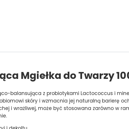
jąca Mgiełka do Twarzy 10
jąco-balansująca z probiotykami Lactococcus i min
biomowi skóry i wzmacnia jej naturalną barierę oc
chej i wrażliwej, może być stosowana zarówno w ram
ie.
yi i dekoltu