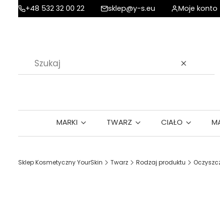
+48 532 32 00 22
sklep@y-s.eu
Moje konto
Wyczyść
MARKI
TWARZ
CIAŁO
M
Sklep Kosmetyczny YourSkin
Twarz
Rodzaj produktu
Oczyszcz