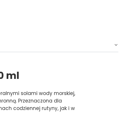
0 ml
eralnymi solami wody morskiej,
hronną. Przeznaczona dla
ach codziennej rutyny, jak i w