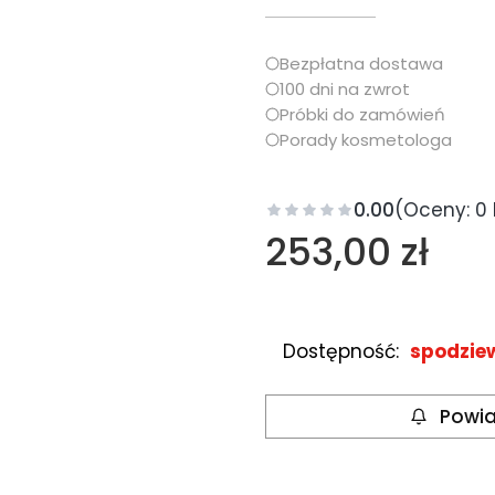
Bezpłatna dostawa
100 dni na zwrot
Próbki do zamówień
Porady kosmetologa
0.00
(Oceny: 0 
Cena
253,00 zł
Dostępność:
spodzie
Powia