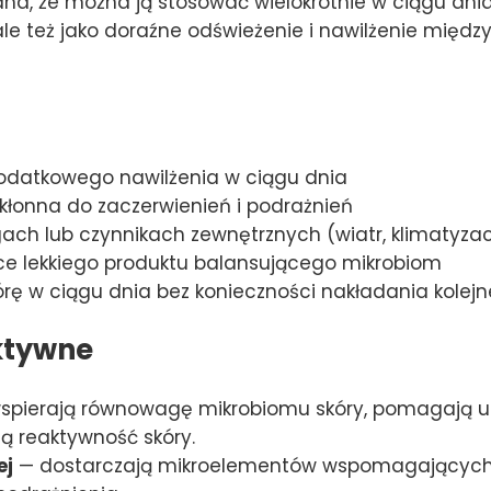
dna, że można ją stosować wielokrotnie w ciągu dnia
ale też jako doraźne odświeżenie i nawilżenie międz
datkowego nawilżenia w ciągu dnia
skłonna do zaczerwienień i podrażnień
ach lub czynnikach zewnętrznych (wiatr, klimatyzac
ące lekkiego produktu balansującego mikrobiom
ę w ciągu dnia bez konieczności nakładania kolej
ktywne
spierają równowagę mikrobiomu skóry, pomagają ut
ją reaktywność skóry.
ej
— dostarczają mikroelementów wspomagających n