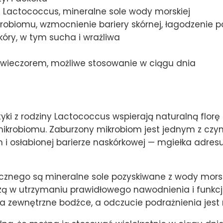
i Lactococcus, mineralne sole wody morskiej
obiomu, wzmocnienie bariery skórnej, łagodzenie p
kóry, w tym sucha i wrażliwa
 wieczorem, możliwe stosowanie w ciągu dnia
tyki z rodziny Lactococcus wspierają naturalną flor
krobiomu. Zaburzony mikrobiom jest jednym z czyn
m i osłabionej barierze naskórkowej — mgiełka adre
cznego są mineralne sole pozyskiwane z wody morski
ą w utrzymaniu prawidłowego nawodnienia i funkcji
na zewnętrzne bodźce, a odczucie podrażnienia jest