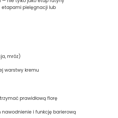
 — nie tylko jako etap rutyny
y etapami pielęgnacji lub
ja, mróz)
nej warstwy kremu
rzymać prawidłową florę
awodnienie i funkcję barierową