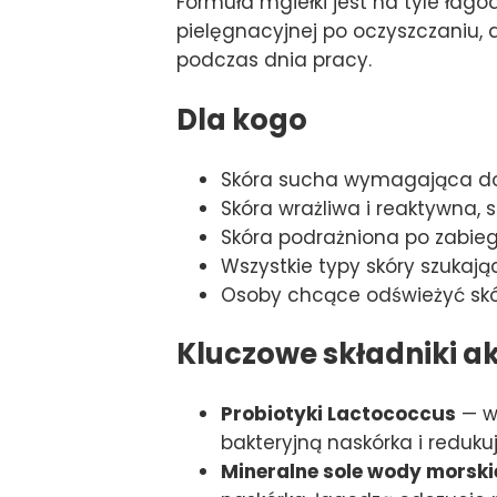
Formuła mgiełki jest na tyle łago
pielęgnacyjnej po oczyszczaniu, 
podczas dnia pracy.
Dla kogo
Skóra sucha wymagająca do
Skóra wrażliwa i reaktywna, 
Skóra podrażniona po zabieg
Wszystkie typy skóry szukaj
Osoby chcące odświeżyć skór
Kluczowe składniki a
Probiotyki Lactococcus
— w
bakteryjną naskórka i reduku
Mineralne sole wody morski