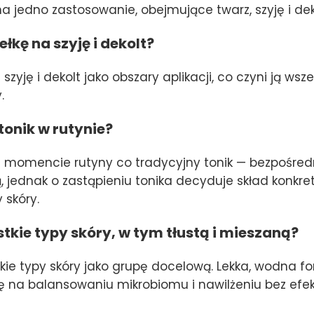
a jedno zastosowanie, obejmujące twarz, szyję i dek
kę na szyję i dekolt?
szyję i dekolt jako obszary aplikacji, co czyni ją 
.
tonik w rutynie?
 momencie rutyny co tradycyjny tonik — bezpośredni
ą, jednak o zastąpieniu tonika decyduje skład konk
 skóry.
tkie typy skóry, w tym tłustą i mieszaną?
ie typy skóry jako grupę docelową. Lekka, wodna fo
się na balansowaniu mikrobiomu i nawilżeniu bez efek