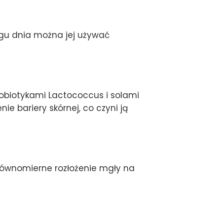
ągu dnia można jej używać
probiotykami Lactococcus i solami
e bariery skórnej, co czyni ją
 równomierne rozłożenie mgły na