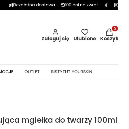
Bezpłatna dostawa
100 dni na zwrot
Produkty w 
Zaloguj się
Ulubione
Koszyk
MOCJE
OUTLET
INSTYTUT YOURSKIN
ująca mgiełka do twarzy 100ml