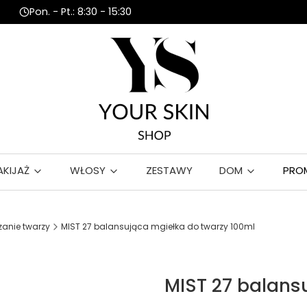
Pon. - Pt.: 8:30 - 15:30
AKIJAŻ
WŁOSY
ZESTAWY
DOM
PRO
anie twarzy
MIST 27 balansująca mgiełka do twarzy 100ml
MIST 27 balans