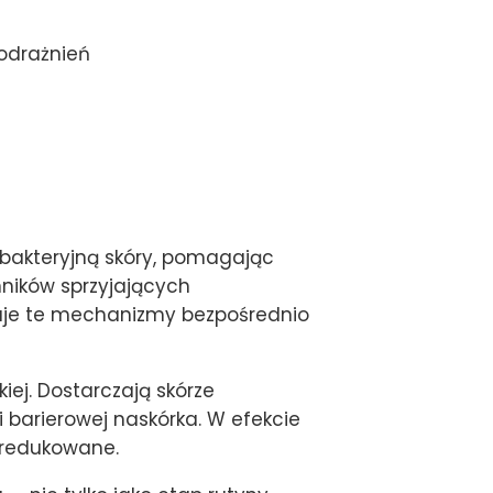
odrażnień
ę bakteryjną skóry, pomagając
ników sprzyjających
suje te mechanizmy bezpośrednio
ej. Dostarczają skórze
 barierowej naskórka. W efekcie
 redukowane.