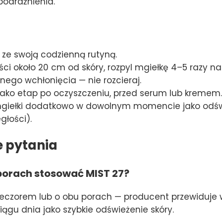
podrażnienia.
 ze swoją codzienną rutyną.
i około 20 cm od skóry, rozpyl mgiełkę 4–5 razy na t
nego wchłonięcia — nie rozcieraj.
 jako etap po oczyszczeniu, przed serum lub kremem.
mgiełki dodatkowo w dowolnym momencie jako odśw
głości).
e pytania
porach stosować MIST 27?
eczorem lub o obu porach — producent przewiduje w
iągu dnia jako szybkie odświeżenie skóry.