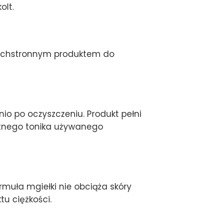
olt.
wszechstronnym produktem do
o po oczyszczeniu. Produkt pełni
retnego tonika używanego
rmuła mgiełki nie obciąża skóry
tu ciężkości.