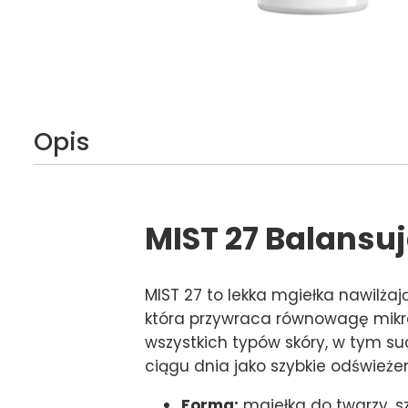
Opis
MIST 27 Balansu
MIST 27 to lekka mgiełka nawilża
która przywraca równowagę mikro
wszystkich typów skóry, w tym su
ciągu dnia jako szybkie odświeżen
Forma:
mgiełka do twarzy, sz