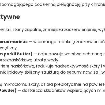
spomagającego codzienną pielęgnację przy chronic
ktywne
enia i stany zapalne, zmniejsza zaczerwienienie, wyk
sorus marinus
— wspomaga redukcję zaczerwienień 
wnętrzny.
 parkii Butter)
— odbudowuje warstwę ochronną skó
przeznaskórkową utratę wody.
erę naskórkową, redukuje nadreaktywność skóry i w
nik lipidowy zbliżony strukturą do sebum; nawilża
mikrobiomu skóry, działa prebiotycznie na powierz
 Powder)
— dostarcza składników wspierających mikr