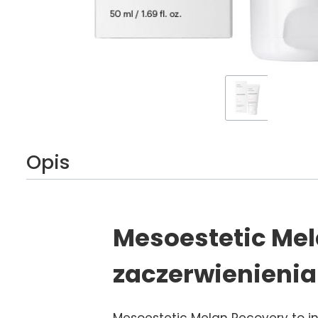
Opis
Mesoestetic Mel
zaczerwienienia
Mesoestetic Melan Recovery to in