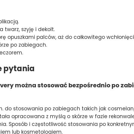
likacją.
 twarz, szyję i dekolt.
kórę opuszkami palców, aż do całkowitego wchłonięc
órze po zabiegach.
ieczorem.
e pytania
overy można stosować bezpośrednio po zab
in. do stosowania po zabiegach takich jak cosmela
tała opracowana z myślą o skórze w fazie rekonwale
ia. Sposób i częstotliwość stosowania po konkretny
iem lub kosmetologiem.