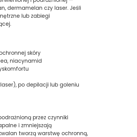
n, dermamelan czy laser. Jeśli
ętrzne lub zabiegi
cej.
ochronnej skóry
shea, niacynamid
dyskomfortu
ser), po depilacji lub goleniu
odrażnioną przez czynniki
apalne i zmniejszają
 skwalan tworzą warstwę ochronną,