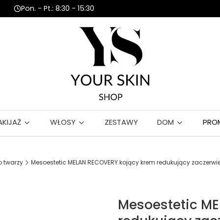
Pon. - Pt.: 8:30 - 15:30
AKIJAŻ
WŁOSY
ZESTAWY
DOM
PRO
 twarzy
Mesoestetic MELAN RECOVERY kojący krem redukujący zaczerwi
Mesoestetic M