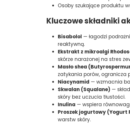
Osoby szukające produktu w
Kluczowe składniki a
Bisabolol
— łagodzi podrażni
reaktywną.
Ekstrakt z mikroalgi Rhodo
skórze narażonej na stres ze
Masło shea (Butyrospermum
zatykania porów, ogranicza 
Niacynamid
— wzmacnia bari
Skwalan (Squalane)
— skład
skóry bez uczucia tłustości.
Inulina
— wspiera równowagę 
Proszek jogurtowy (Yogurt
warstw skóry.