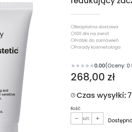
redukujący zac
Bezpłatna dostawa
100 dni na zwrot
Próbki do zamówień
Porady kosmetologa
0.00
(Oceny: 0 
Cena
268,00 zł
Czas wysyłki:
Ilość
szt.
Dostępno