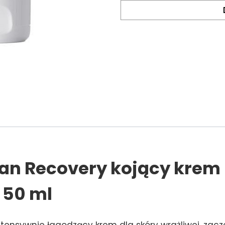
an Recovery kojący krem
 50 ml
tensywnie łagodzący krem dla skóry wrażliwej, zacze