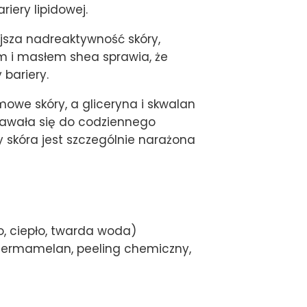
ery lipidowej.
jsza nadreaktywność skóry,
em i masłem shea sprawia, że
bariery.
mowe skóry, a gliceryna i skwalan
adawała się do codziennego
skóra jest szczególnie narażona
o, ciepło, twarda woda)
dermamelan, peeling chemiczny,