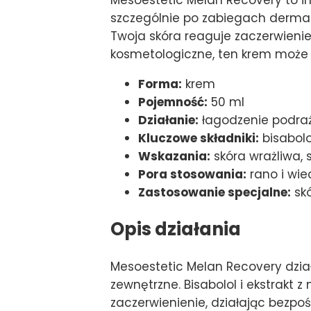
szczególnie po zabiegach dermato
Twoja skóra reaguje zaczerwieni
kosmetologiczne, ten krem może 
Forma:
krem
Pojemność:
50 ml
Działanie:
łagodzenie podrażn
Kluczowe składniki:
bisabolo
Wskazania:
skóra wrażliwa, 
Pora stosowania:
rano i wi
Zastosowanie specjalne:
skó
Opis działania
Mesoestetic Melan Recovery dział
zewnętrzne. Bisabolol i ekstrakt 
zaczerwienienie, działając bezpo