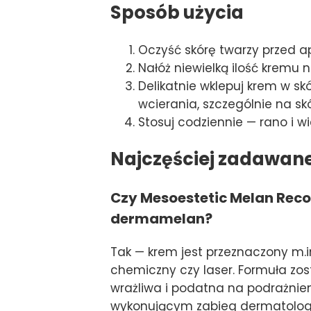
Sposób użycia
Oczyść skórę twarzy przed ap
Nałóż niewielką ilość kremu na
Delikatnie wklepuj krem w s
wcierania, szczególnie na sk
Stosuj codziennie — rano i w
Najczęściej zadawan
Czy Mesoestetic Melan Rec
dermamelan?
Tak — krem jest przeznaczony m.
chemiczny czy laser. Formuła zos
wrażliwa i podatna na podrażnien
wykonującym zabieg dermatolog