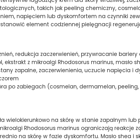
logicznych, takich jak peeling chemiczny, cosmela
eniem, napięciem lub dyskomfortem na czynniki zewn
stanowić element codziennej pielęgnacji regenerują
ień, redukcja zaczerwienień, przywracanie bariery 
l, ekstrakt z mikroalgi Rhodosorus marinus, masło 
stany zapalne, zaczerwienienia, uczucie napięcia i 
eczorem
ra po zabiegach (cosmelan, dermamelan, peeling, la
a wielokierunkowo na skórę w stanie zapalnym lub p
z mikroalgi Rhodosorus marinus ograniczają reakcje z
średnio na skórę w fazie dyskomfortu. Masło shea i