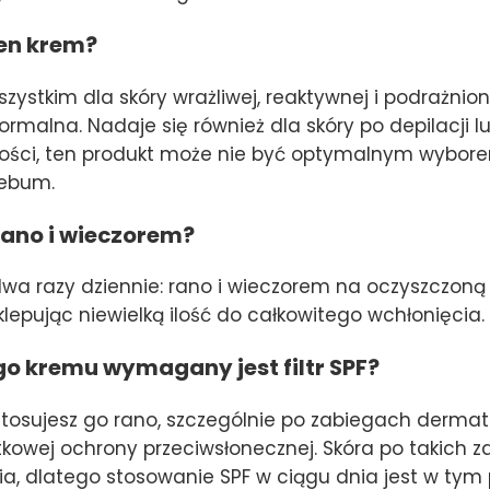
ten krem?
ystkim dla skóry wrażliwej, reaktywnej i podrażnion
rmalna. Nadaje się również dla skóry po depilacji lu
iwości, ten produkt może nie być optymalnym wyb
sebum.
ano i wieczorem?
a razy dziennie: rano i wieczorem na oczyszczoną sk
wklepując niewielką ilość do całkowitego wchłonięcia.
o kremu wymagany jest filtr SPF?
i stosujesz go rano, szczególnie po zabiegach dermat
wej ochrony przeciwsłonecznej. Skóra po takich za
nia, dlatego stosowanie SPF w ciągu dnia jest w t