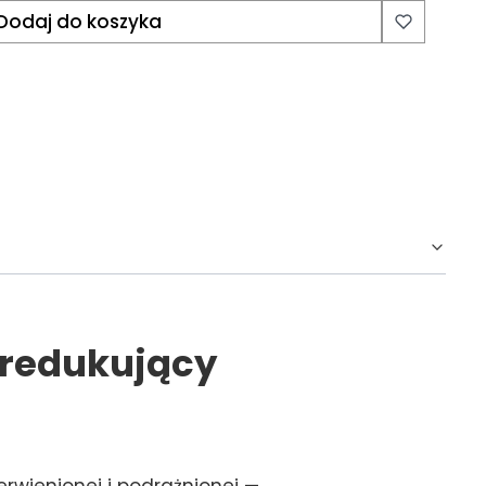
Dodaj do koszyka
 redukujący
rwienionej i podrażnionej —