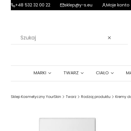
+48 532 32 00 22
sklep@y-s.eu
Moje konto
Wyczyść
MARKI
TWARZ
CIAŁO
M
Sklep Kosmetyczny YourSkin
Twarz
Rodzaj produktu
Kremy do