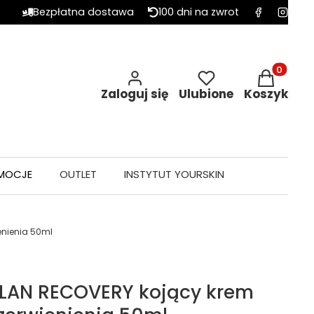
Bezpłatna dostawa
100 dni na zwrot
Produkty w 
Zaloguj się
Ulubione
Koszyk
MOCJE
OUTLET
INSTYTUT YOURSKIN
enienia 50ml
ELAN RECOVERY kojący krem