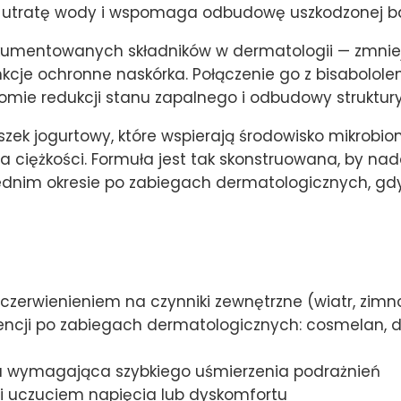
 utratę wody i wspomaga odbudowę uszkodzonej bari
okumentowanych składników w dermatologii — zmnie
kcje ochronne naskórka. Połączenie go z bisabolol
omie redukcji stanu zapalnego i odbudowy struktury 
oszek jogurtowy, które wspierają środowisko mikrobio
a ciężkości. Formuła jest tak skonstruowana, by n
dnim okresie po zabiegach dermatologicznych, gdy 
czerwienieniem na czynniki zewnętrzne (wiatr, zimn
cencji po zabiegach dermatologicznych: cosmelan, 
niu wymagająca szybkiego uśmierzenia podrażnień
i uczuciem napięcia lub dyskomfortu