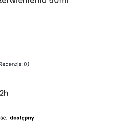
zerwienienia 50ml
Recenzje: 0)
72h
ść:
dostępny