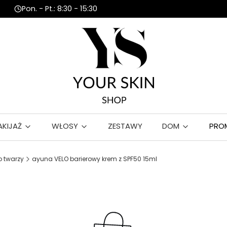
Pon. - Pt.: 8:30 - 15:30
AKIJAŻ
WŁOSY
ZESTAWY
DOM
PRO
 twarzy
ayuna VELO barierowy krem z SPF50 15ml