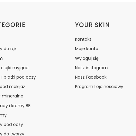
ki w stopce
TEGORIE
YOUR SKIN
Kontakt
y do rąk
Moje konto
m
Wyloguj się
i olejki myjące
Nasz instagram
 i płatki pod oczy
Nasz Facebook
 pod makijaż
Program Lojalnościowy
y mineralne
ady i kremy BB
amy
y pod oczy
y do twarzy