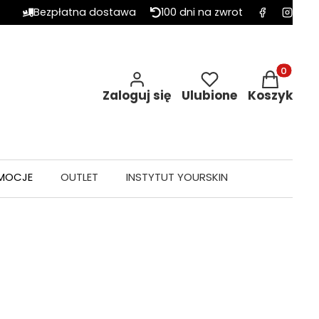
Bezpłatna dostawa
100 dni na zwrot
Produkty w 
Zaloguj się
Ulubione
Koszyk
MOCJE
OUTLET
INSTYTUT YOURSKIN