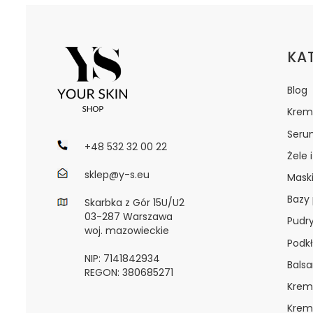
Lin
KA
Blog
Krem
Seru
+48 532 32 00 22
Żele 
sklep@y-s.eu
Maski
Bazy
Skarbka z Gór 15U/U2
03-287 Warszawa
Pudr
woj. mazowieckie
Podkł
NIP: 7141842934
Bals
REGON: 380685271
Krem
Krem