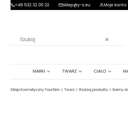
+48 532 32 00 22
sklep@y-s.eu
Moje konto
Wyczyść
MARKI
TWARZ
CIAŁO
M
Sklep Kosmetyczny YourSkin
Twarz
Rodzaj produktu
Kremy do