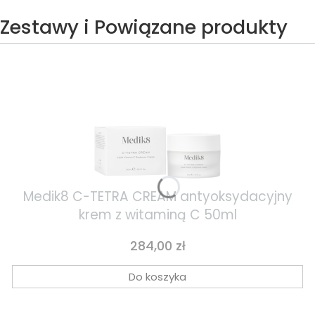
Zestawy i Powiązane produkty
Medik8 C-TETRA CREAM antyoksydacyjny
krem z witaminą C 50ml
Cena
284,00 zł
Do koszyka