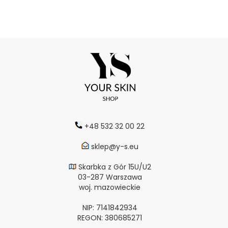
+48 532 32 00 22
sklep@y-s.eu
Skarbka z Gór 15U/U2
03-287 Warszawa
woj. mazowieckie
NIP: 7141842934
REGON: 380685271