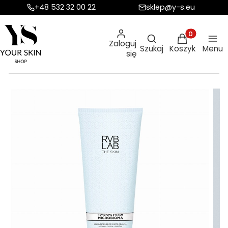
+48 532 32 00 22
sklep@y-s.eu
Otwórz wyszukiw
Produkty w ko
Zaloguj
Szukaj
Koszyk
Menu
się