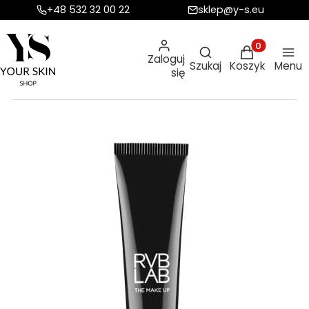
+48 532 32 00 22
sklep@y-s.eu
Otwórz wyszukiw
Produkty w ko
Zaloguj
Szukaj
Koszyk
Menu
się