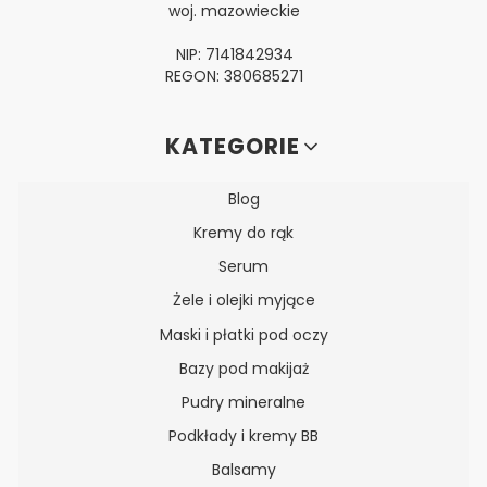
woj. mazowieckie
NIP: 7141842934
REGON: 380685271
Linki w stopce
KATEGORIE
Blog
Kremy do rąk
Serum
Żele i olejki myjące
Maski i płatki pod oczy
Bazy pod makijaż
Pudry mineralne
Podkłady i kremy BB
Balsamy