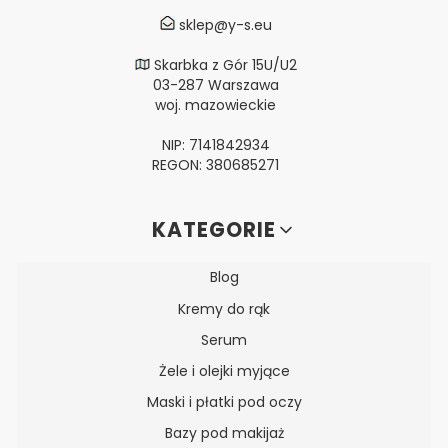
sklep@y-s.eu
Skarbka z Gór 15U/U2
03-287 Warszawa
woj. mazowieckie
NIP: 7141842934
REGON: 380685271
Linki w stopce
KATEGORIE
Blog
Kremy do rąk
Serum
Żele i olejki myjące
Maski i płatki pod oczy
Bazy pod makijaż