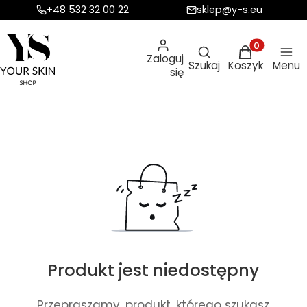
+48 532 32 00 22
sklep@y-s.eu
Otwórz wyszukiw
Produkty w ko
Zaloguj
Szukaj
Koszyk
Menu
się
Produkt jest niedostępny
Przepraszamy, produkt, którego szukasz