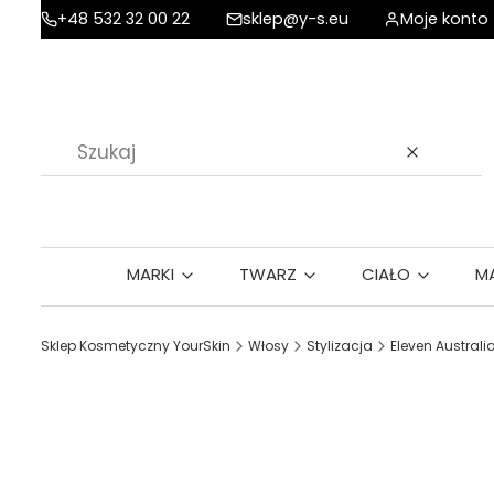
+48 532 32 00 22
sklep@y-s.eu
Moje konto
Wyczyść
MARKI
TWARZ
CIAŁO
M
Sklep Kosmetyczny YourSkin
Włosy
Stylizacja
Eleven Austral