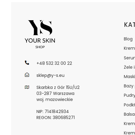
Lin
KA
Blog
Krem
Seru
+48 532 32 00 22
Żele 
sklep@y-s.eu
Maski
Bazy
Skarbka z Gór 15U/U2
03-287 Warszawa
Pudr
woj. mazowieckie
Podkł
NIP: 7141842934
Bals
REGON: 380685271
Krem
Krem