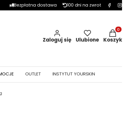
Bezpłatna dostawa
100 dni na zwrot
Produkty w 
Zaloguj się
Ulubione
Koszyk
MOCJE
OUTLET
INSTYTUT YOURSKIN
5g