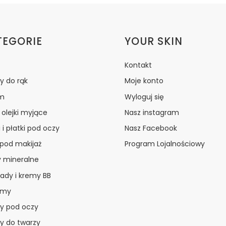
ki w stopce
TEGORIE
YOUR SKIN
Kontakt
y do rąk
Moje konto
m
Wyloguj się
i olejki myjące
Nasz instagram
 i płatki pod oczy
Nasz Facebook
 pod makijaż
Program Lojalnościowy
y mineralne
ady i kremy BB
amy
y pod oczy
y do twarzy