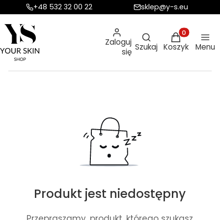
+48 532 32 00 22
sklep@y-s.eu
Otwórz wyszukiw
Produkty w ko
Zaloguj
Szukaj
Koszyk
Menu
się
Produkt jest niedostępny
Przepraszamy, produkt, którego szukasz