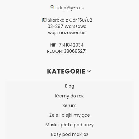
sklep@y-s.eu
Skarbka z Gór 15U/U2
03-287 Warszawa
woj. mazowieckie
NIP: 7141842934
REGON: 380685271
Linki w stopce
KATEGORIE
Blog
Kremy do rąk
Serum
Żele i olejki myjące
Maski i płatki pod oczy
Bazy pod makijaż