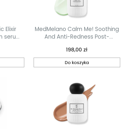
 Elixir
MedMelano Calm Me! Soothing
um serum
And Anti-Redness Post-
naprawczo-probiotyczne 50 ml
Treatment Cream Krem dla
Cena
198,00 zł
skóry naczyniowej i po
zabiegach inwazyjnych 50 ml
Do koszyka