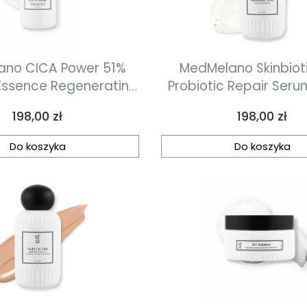
ano CICA Power 51%
MedMelano Skinbiotic
Essence Regenerating
Probiotic Repair Ser
Cena
Cena
198,00 zł
198,00 zł
ciwzapalny 50 ml
Do koszyka
Do koszyka