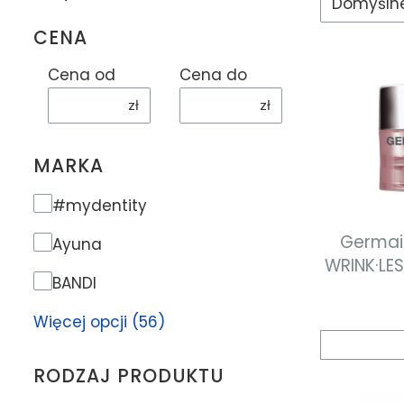
Domyśln
CENA
Cena od
Cena do
zł
zł
MARKA
Marka
#mydentity
Germain
Ayuna
WRINK·LE
BANDI
EYES AN
zmarszc
Więcej opcji (56)
wokó
RODZAJ PRODUKTU