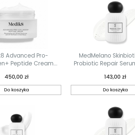
d Pro-
MedMelano Skinbiotic
en+ Peptide Cream
Probiotic Repair Ser
ładzający krem
Cena
Cena
450,00 zł
143,00 zł
wzmarszczkowy 50ml
Do koszyka
Do koszyka