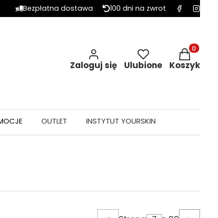
Bezpłatna dostawa
100 dni na zwrot
Produkty w 
Zaloguj się
Ulubione
Koszyk
MOCJE
OUTLET
INSTYTUT YOURSKIN