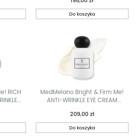
198,00 zł
ralny,
nawilżający krem
rem
fotoprotekcyjny z efektem
Do koszyka
chłodzenia 50 ml
0 ml
e! RICH
MedMelano Bright & Firm Me!
RINKLE
ANTI-WRINKLE EYE CREAM
em o
Rozjaśniająco-ujędrniający
Cena
209,00 zł
iających
krem na okolice oczu 30 ml
ych 50 ml
Do koszyka