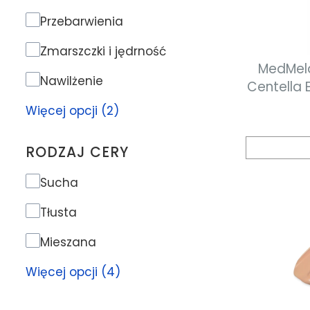
Problem skóry
Przebarwienia
Zmarszczki i jędrność
MedMel
Nawilżenie
Centella 
Cream Krem regenerująco-
Więcej opcji (2)
prze
RODZAJ CERY
Rodzaj cery
Sucha
Tłusta
Mieszana
Więcej opcji (4)