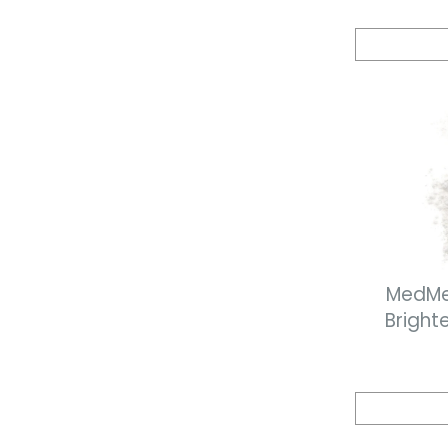
MedMe
Bright
enzymat