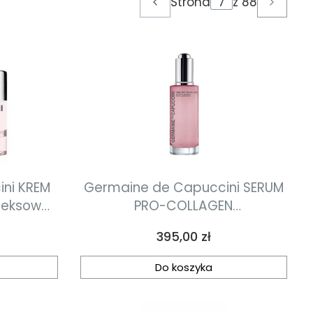
Strona
z 88
Poprzednie produkty
Następ
ni KREM
Germaine de Capuccini SERUM
leksowa
PRO-COLLAGEN
czkami i
skoncentrowane serum
Cena
395,00 zł
ml
korygujące zmarszczki i silna
kuracja przeciwstarzeniowa 50
Do koszyka
ml