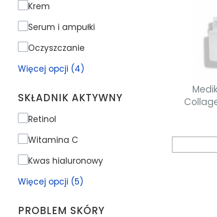
Rodzaj produktu
Krem
Serum i ampułki
Oczyszczanie
Więcej opcji (4)
Medik8 Advance
SKŁADNIK AKTYWNY
Collag
odm
Składnik aktywny
Retinol
przeci
Witamina C
Kwas hialuronowy
Więcej opcji (5)
PROBLEM SKÓRY