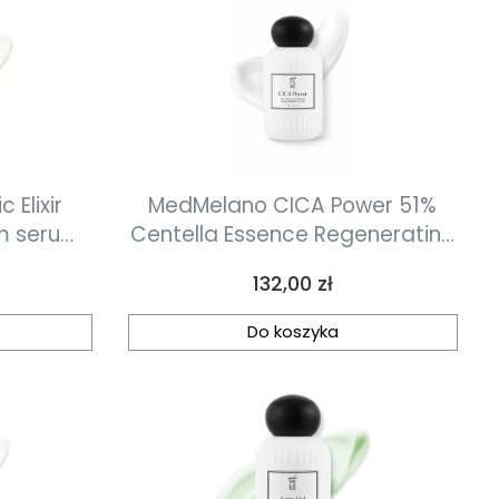
 Elixir
MedMelano CICA Power 51%
um serum
Centella Essence Regenerating
naprawczo-probiotyczne 30 ml
Cream Krem regenerująco-
Cena
132,00 zł
przeciwzapalny 30 ml
Do koszyka