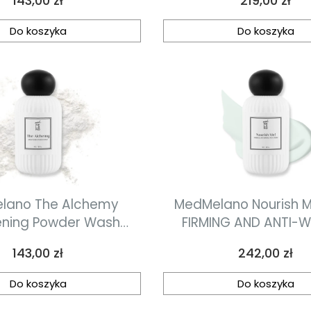
143,00 zł
219,00 zł
Mineral Cream Mine
pozabiegowy k
Do koszyka
Do koszyka
fotoprotekcyjny adaptujący się
do koloru skóry 5
lano The Alchemy
MedMelano Nourish M
ening Powder Wash
FIRMING AND ANTI-W
yczny puder myjący
CREAM Bogaty kr
Cena
Cena
143,00 zł
242,00 zł
35 g
właściwościach ujędrn
i przeciwzmarszczkow
Do koszyka
Do koszyka