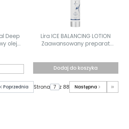
al Deep
Lira ICE BALANCING LOTION
wy olejek
Zaawansowany preparat
szczania
stworzony z myślą o skórze
mieszanej, trądzikowej, tłustej i
z zaburzoną gospodarką
Dodaj do koszyka
hormonalną 50 ml
Strona
z 88
Poprzednia
Następna
do pierwszej strony z produktami
Przejdź