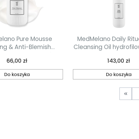
lano Pure Mousse
MedMelano Daily Ritu
ing & Anti-Blemish
Cleansing Oil hydrofilo
do demakijażu i oczy
Cena
Cena
66,00 zł
143,00 zł
konałościami 50 ml
200 ml
Do koszyka
Do koszyka
Wróć 