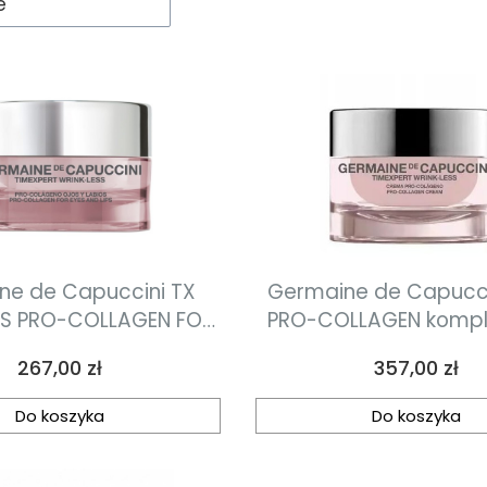
e
e de Capuccini TX
Germaine de Capucci
SS PRO-COLLAGEN FOR
PRO-COLLAGEN komp
D LIPS krem na
ochrona przed zmarsz
Cena
Cena
267,00 zł
357,00 zł
zki i linie mimiczne
starzeniem 50 
ł oczu i ust 15 ml
Do koszyka
Do koszyka