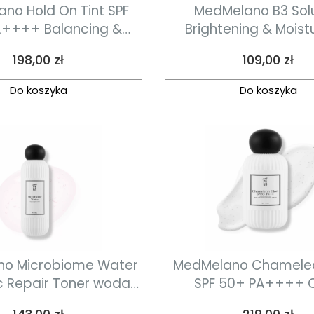
no Hold On Tint SPF
MedMelano B3 Sol
A++++ Balancing &
Brightening & Moistu
ng Sunscreen Krem
Niacinamide Pads p
Cena
Cena
198,00 zł
109,00 zł
tekjcyny dla skóry z
rozjaśniająco-normali
konałościami 50 ml
niacynamidems 90 ml 
Do koszyka
Do koszyka
o Microbiome Water
MedMelano Chamele
ic Repair Toner woda
SPF 50+ PA++++ C
prebiotyczna 200 ml
Adapting Post-Tre
Cena
Cena