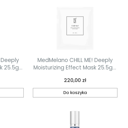
 Deeply
MedMelano CHILL ME! Deeply
k 25.5g /
Moisturizing Effect Mask 25.5g /
0.89oz. Maska głęboko
Cena
220,00 zł
kóry
nawilżająca dla skóry
ztuk
zestresowanej 8 sztuk
Do koszyka