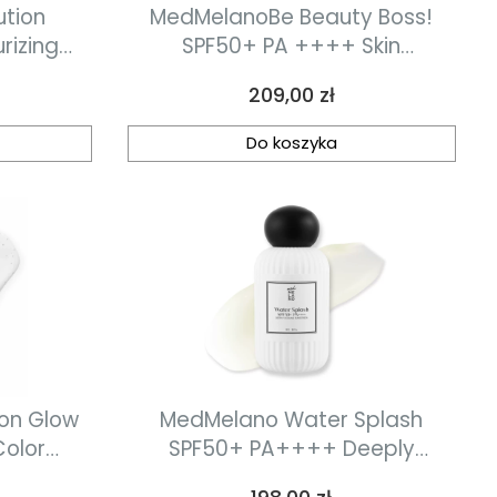
ution
MedMelanoBe Beauty Boss!
rizing
SPF50+ PA ++++ Skin
łatki
Perfecting BB Sunscreen Krem
Cena
209,00 zł
zujące z
BB z mineralną fotoprotekcją o
/ 45 pcs
działaniu przeciwzapalnym 30
Do koszyka
ml
on Glow
MedMelano Water Splash
olor
SPF50+ PA++++ Deeply
atment
Cooling Sunscreen Intensywnie
Cena