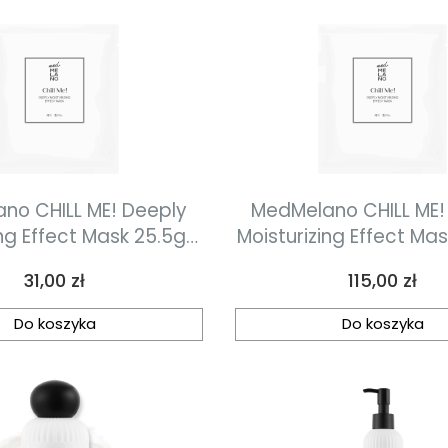
no CHILL ME! Deeply
MedMelano CHILL ME!
ing Effect Mask 25.5g /
Moisturizing Effect Mas
z. Maska głęboko
0.89oz. Maska głęboko
Cena
Cena
31,00 zł
115,00 zł
lżająca dla skóry
nawilżająca dla s
tresowanej 1 szt
zestresowanej 4 s
Do koszyka
Do koszyka